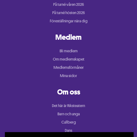
På turné våren 2026
På turné hösten 2026
Föreställningar nära dig
Medlem
Bli medlem
Om medlemskapet
Medlemsförmåner
Mina sidor
Om oss
Det här är Riksteatern
Barn och unga
Cullberg
Dans