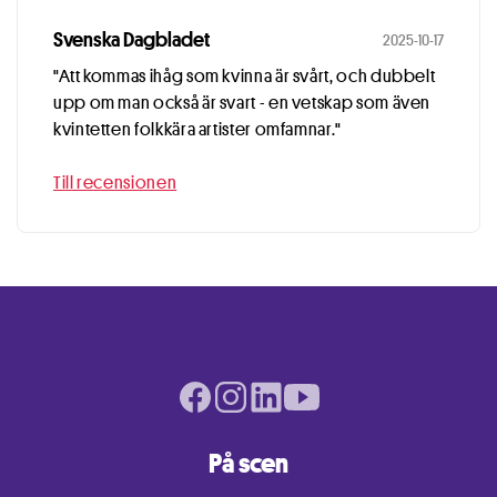
Svenska Dagbladet
2025-10-17
"Att kommas ihåg som kvinna är svårt, och dubbelt
upp om man också är svart - en vetskap som även
kvintetten folkkära artister omfamnar."
Till recensionen
Facebook page
Instagram page
LinkedIn page
Youtube page
På scen