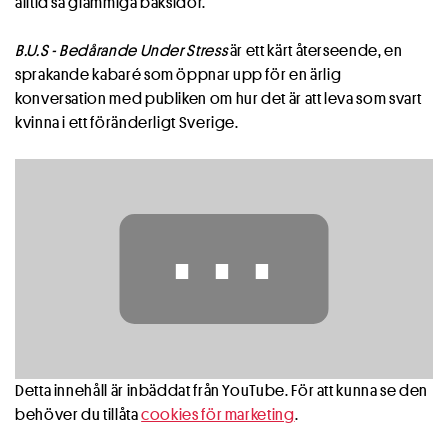
alltid så glammiga baksidor.
B.U.S - Bedårande Under Stress
är ett kärt återseende, en
sprakande kabaré som öppnar upp för en ärlig
konversation med publiken om hur det är att leva som svart
kvinna i ett föränderligt Sverige.
⋯
Detta innehåll är inbäddat från YouTube. För att kunna se den
behöver du tillåta
cookies för marketing
.