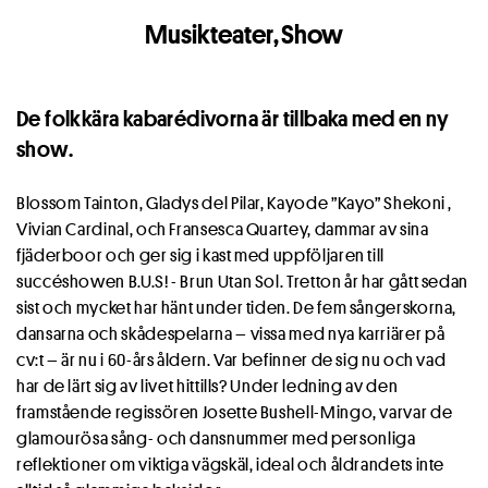
Musikteater
,
Show
De folkkära kabarédivorna är tillbaka med en ny
show.
Blossom Tainton, Gladys del Pilar, Kayode ”Kayo” Shekoni ,
Vivian Cardinal, och Fransesca Quartey, dammar av sina
fjäderboor och ger sig i kast med uppföljaren till
succéshowen B.U.S! - Brun Utan Sol. Tretton år har gått sedan
sist och mycket har hänt under tiden. De fem sångerskorna,
dansarna och skådespelarna – vissa med nya karriärer på
cv:t – är nu i 60-års åldern. Var befinner de sig nu och vad
har de lärt sig av livet hittills? Under ledning av den
framstående regissören Josette Bushell-Mingo, varvar de
glamourösa sång- och dansnummer med personliga
reflektioner om viktiga vägskäl, ideal och åldrandets inte