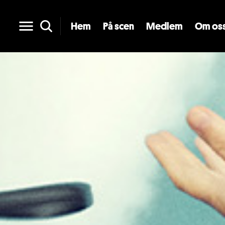
Hem
På scen
Medlem
Om os