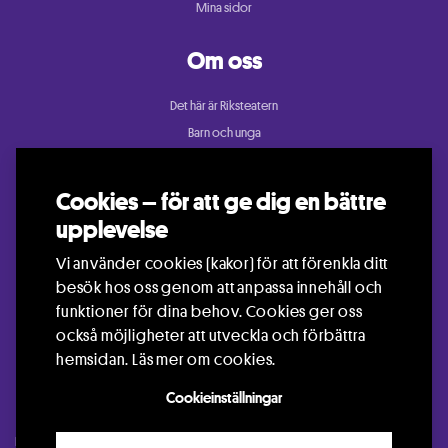
Mina sidor
Om oss
Det här är Riksteatern
Barn och unga
Cullberg
Dans
Cookies – för att ge dig en bättre
Konsert och festival
upplevelse
Riksteatern Crea
Vi använder cookies (kakor) för att förenkla ditt
Samtida cirkus
besök hos oss genom att anpassa innehåll och
Teater
funktioner för dina behov. Cookies ger oss
också möjligheter att utveckla och förbättra
hemsidan.
Läs mer om cookies.
Cookieinställningar
Kontakt
Press
Arrangör
Jobba hos oss
Languages
Visselblåsning