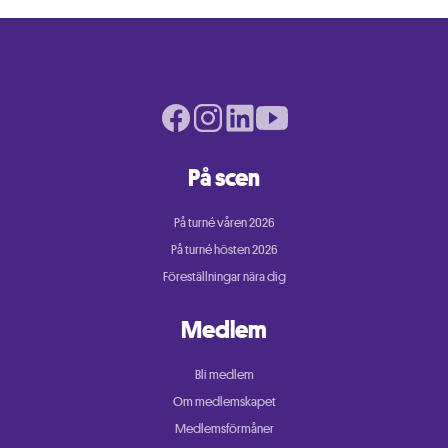
Facebook page
Instagram page
LinkedIn page
Youtube page
På scen
På turné våren 2026
På turné hösten 2026
Föreställningar nära dig
Medlem
Bli medlem
Om medlemskapet
Medlemsförmåner