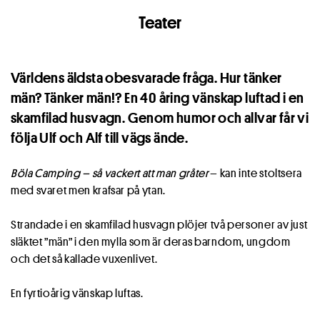
Teater
Världens äldsta obesvarade fråga. Hur tänker
män? Tänker män!? En 40 åring vänskap luftad i en
skamfilad husvagn. Genom humor och allvar får vi
följa Ulf och Alf till vägs ände.
Böla Camping – så vackert att man gråter
– kan inte stoltsera
med svaret men krafsar på ytan.
Strandade i en skamfilad husvagn plöjer två personer av just
släktet ”män” i den mylla som är deras barndom, ungdom
och det så kallade vuxenlivet.
En fyrtioårig vänskap luftas.