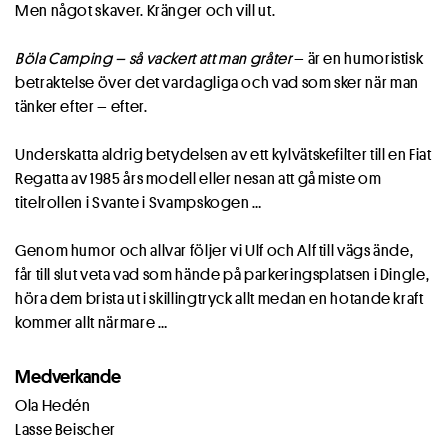
Men något skaver. Kränger och vill ut.
Böla Camping – så vackert att man gråter
– är en humoristisk
betraktelse över det vardagliga och vad som sker när man
tänker efter – efter.
Underskatta aldrig betydelsen av ett kylvätskefilter till en Fiat
Regatta av 1985 års modell eller nesan att gå miste om
titelrollen i Svante i Svampskogen …
Genom humor och allvar följer vi Ulf och Alf till vägs ände,
får till slut veta vad som hände på parkeringsplatsen i Dingle,
höra dem brista ut i skillingtryck allt medan en hotande kraft
kommer allt närmare …
Medverkande
Ola Hedén
Lasse Beischer