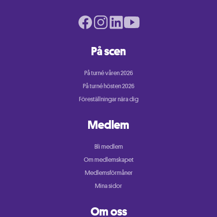
Facebook page
Instagram page
LinkedIn page
Youtube page
På scen
På turné våren 2026
På turné hösten 2026
Föreställningar nära dig
Medlem
Bli medlem
Om medlemskapet
Medlemsförmåner
Mina sidor
Om oss