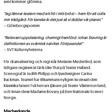
sent kommer glömma.
”Jag lämnar teatern med ett frö i mitt bröst – hem för att odla
min trädgård. För kanske är det just så vi räddar vår planet.”
– Göteborgsposten
”Relevant uppdatering, charmigt framförd. Johan Stavring är
definitionen av svärmisk naivitet. Förtjusande!”
– SVT Kulturnyheterna
För dramatisering och regi står Melanie Mederlind, som
tidigare regisserat Girls Like That på Teater Halland.
Scenograf är Judith Philipp och ljusdesigner Carina
Backman. Teamet har tillsammans nyligen iscensatt den
klassiska farsen Två herrars tjänare på Teater Västernorrland,
och innan dess Madame Bovary på Den Nationale Scene i
Norge.
Medverkande