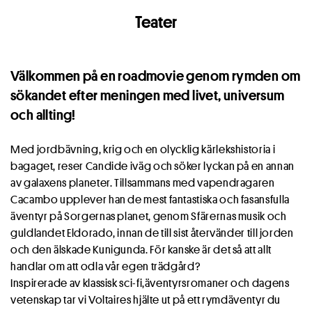
Teater
Välkommen på en roadmovie genom rymden om
sökandet efter meningen med livet, universum
och allting!
Med jordbävning, krig och en olycklig kärlekshistoria i
bagaget, reser Candide iväg och söker lyckan på en annan
av galaxens planeter. Tillsammans med vapendragaren
Cacambo upplever han de mest fantastiska och fasansfulla
äventyr på Sorgernas planet, genom Sfärernas musik och
guldlandet Eldorado, innan de till sist återvänder till jorden
och den älskade Kunigunda. För kanske är det så att allt
handlar om att odla vår egen trädgård?
Inspirerade av klassisk sci-fi,äventyrsromaner och dagens
vetenskap tar vi Voltaires hjälte ut på ett rymdäventyr du