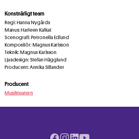
Konstnärligt team
Regi: Hanna Nygårds
Manus: Harleen Kalkat
Scenografi: Petronella Edlund
Kompositör: Magnus Karlsson
Teknik: Magnus Karlsson
Ljusdesign: Stefan Hägglund
Producent: Annika Sillander
Producent
Musikteatern
Facebook page
Instagram page
LinkedIn page
Youtube page