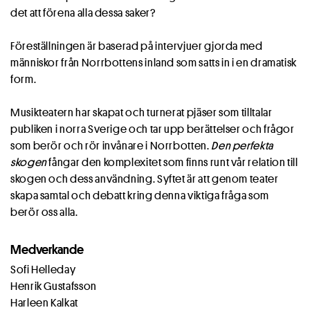
det att förena alla dessa saker?
Föreställningen är baserad på intervjuer gjorda med
människor från Norrbottens inland som satts in i en dramatisk
form.
Musikteatern har skapat och turnerat pjäser som tilltalar
publiken i norra Sverige och tar upp berättelser och frågor
som berör och rör invånare i Norrbotten.
Den perfekta
skogen
fångar den komplexitet som finns runt vår relation till
skogen och dess användning. Syftet är att genom teater
skapa samtal och debatt kring denna viktiga fråga som
berör oss alla.
Medverkande
Sofi Helleday
Henrik Gustafsson
Harleen Kalkat