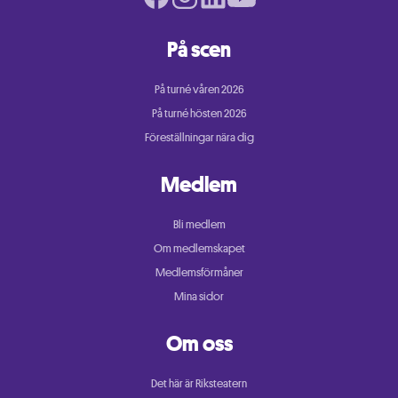
På scen
På turné våren 2026
På turné hösten 2026
Föreställningar nära dig
Medlem
Bli medlem
Om medlemskapet
Medlemsförmåner
Mina sidor
Om oss
Det här är Riksteatern