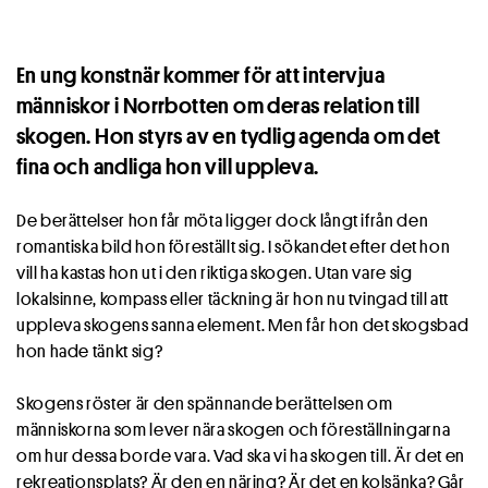
En ung konstnär kommer för att intervjua
människor i Norrbotten om deras relation till
skogen. Hon styrs av en tydlig agenda om det
fina och andliga hon vill uppleva.
De berättelser hon får möta ligger dock långt ifrån den
romantiska bild hon föreställt sig. I sökandet efter det hon
vill ha kastas hon ut i den riktiga skogen. Utan vare sig
lokalsinne, kompass eller täckning är hon nu tvingad till att
uppleva skogens sanna element. Men får hon det skogsbad
hon hade tänkt sig?
Skogens röster är den spännande berättelsen om
människorna som lever nära skogen och föreställningarna
om hur dessa borde vara. Vad ska vi ha skogen till. Är det en
rekreationsplats? Är den en näring? Är det en kolsänka? Går