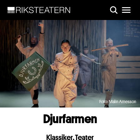
Skip to main content
Foto: Malin Arnesson
Djurfarmen
Klassiker
,
Teater