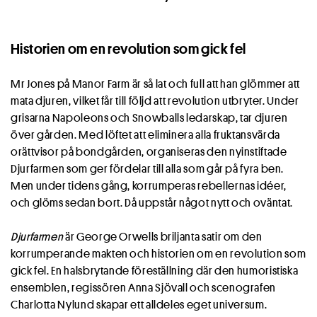
Historien om en revolution som gick fel
Mr Jones på Manor Farm är så lat och full att han glömmer att
mata djuren, vilket får till följd att revolution utbryter. Under
grisarna Napoleons och Snowballs ledarskap, tar djuren
över gården. Med löftet att eliminera alla fruktansvärda
orättvisor på bondgården, organiseras den nyinstiftade
Djurfarmen som ger fördelar till alla som går på fyra ben.
Men under tidens gång, korrumperas rebellernas idéer,
och glöms sedan bort. Då uppstår något nytt och oväntat.
Djurfarmen
är George Orwells briljanta satir om den
korrumperande makten och historien om en revolution som
gick fel. En halsbrytande föreställning där den humoristiska
ensemblen, regissören Anna Sjövall och scenografen
Charlotta Nylund skapar ett alldeles eget universum.