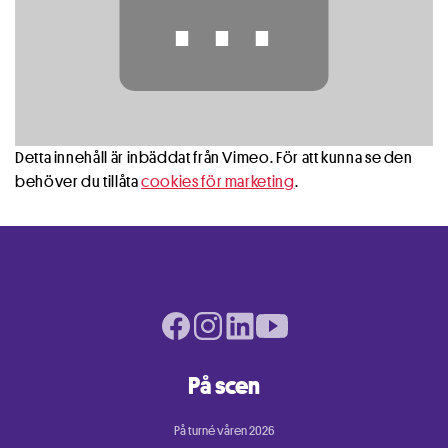
⋯
Detta innehåll är inbäddat från Vimeo. För att kunna se den
behöver du tillåta
cookies för marketing
.
Facebook page
Instagram page
LinkedIn page
Youtube page
På scen
På turné våren 2026