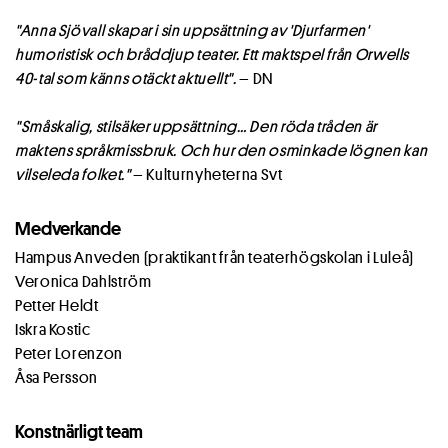
"Anna Sjövall skapar i sin uppsättning av 'Djurfarmen'
humoristisk och bråddjup teater. Ett maktspel från Orwells
40-tal som känns otäckt aktuellt".
– DN
"Småskalig, stilsäker uppsättning… Den röda tråden är
maktens språkmissbruk. Och hur den osminkade lögnen kan
vilseleda folket."
– Kulturnyheterna Svt
Medverkande
Hampus Anveden (praktikant från teaterhögskolan i Luleå)
Veronica Dahlström
Petter Heldt
Iskra Kostic
Peter Lorenzon
Åsa Persson
Konstnärligt team