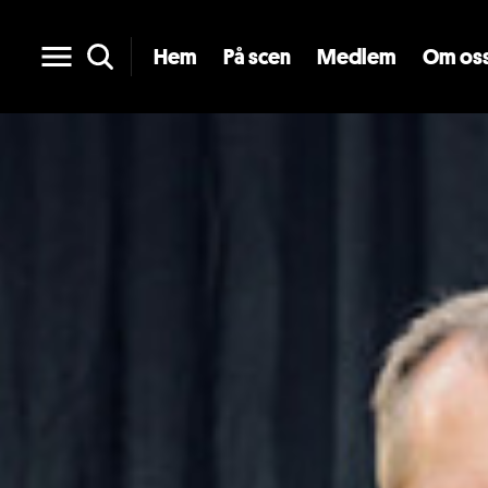
Hem
På scen
Medlem
Om os