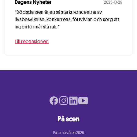
Dagens Nyheter
2025-10-29
"Dödsdansen är ett så starkt koncentrat av
livsbesvikelse, konkurrens, förtvivlan och sorg att
ingen förmår stå rak. "
Till recensionen
Facebook page
Instagram page
LinkedIn page
Youtube page
På scen
På turné våren 2026