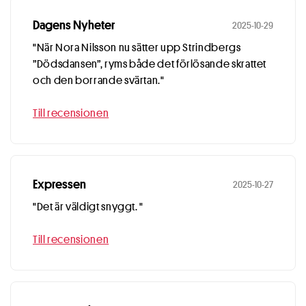
Dagens Nyheter
2025-10-29
"När Nora Nilsson nu sätter upp Strindbergs
”Dödsdansen”, ryms både det förlösande skrattet
och den borrande svärtan."
Till recensionen
Expressen
2025-10-27
"Det är väldigt snyggt. "
Till recensionen