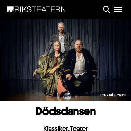
Skip to main content
Foto: Riksteatern
Dödsdansen
Klassiker
,
Teater