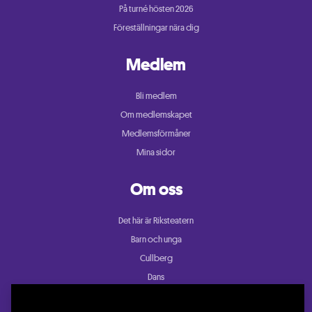
På turné hösten 2026
Föreställningar nära dig
Medlem
Bli medlem
Om medlemskapet
Medlemsförmåner
Mina sidor
Om oss
Det här är Riksteatern
Barn och unga
Cullberg
Dans
Konsert och festival