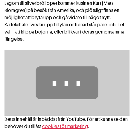
Lagom till silverbröllopet kommer kusinen Kurt (Mats
Blomgren) på besök från Amerika, och plötsligt finns en
möjlighet att bryta upp och gå vidare till något nytt.
Kärlekshatet virvlar upp till ytan och snart står paret inför ett
val – att klippa bojorna, eller bli kvar i deras gemensamma
fängelse.
⋯
Detta innehåll är inbäddat från YouTube. För att kunna se den
behöver du tillåta
cookies för marketing
.