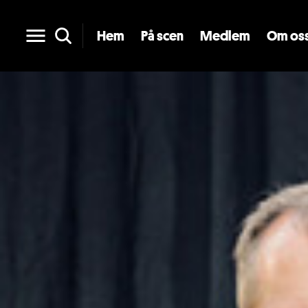
Hem
På scen
Medlem
Om os