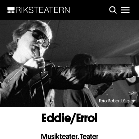
Skip to main content
Foto: Robert Löfgren
Eddie/Errol
Musikteater
,
Teater