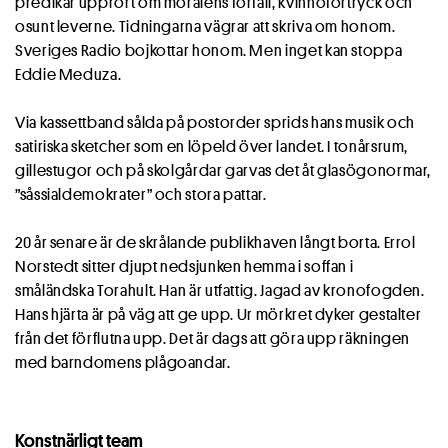
predikar upprört om moralens förfall, kvinnoförtryck och
osunt leverne. Tidningarna vägrar att skriva om honom.
Sveriges Radio bojkottar honom. Men inget kan stoppa
Eddie Meduza.
Via kassettband sålda på postorder sprids hans musik och
satiriska sketcher som en löpeld över landet. I tonårsrum,
gillestugor och på skolgårdar garvas det åt glasögonormar,
”såssialdemokrater” och stora pattar.
20 år senare är de skrålande publikhaven långt borta. Errol
Norstedt sitter djupt nedsjunken hemma i soffan i
småländska Torahult. Han är utfattig. Jagad av kronofogden.
Hans hjärta är på väg att ge upp. Ur mörkret dyker gestalter
från det förflutna upp. Det är dags att göra upp räkningen
med barndomens plågoandar.
Konstnärligt team