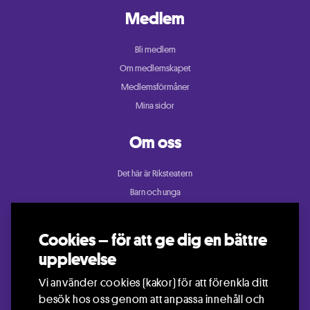
Medlem
Bli medlem
Om medlemskapet
Medlemsförmåner
Mina sidor
Om oss
Det här är Riksteatern
Barn och unga
Cullberg
Dans
Cookies – för att ge dig en bättre
Konsert och festival
upplevelse
Riksteatern Crea
Vi använder cookies (kakor) för att förenkla ditt
Samtida cirkus
besök hos oss genom att anpassa innehåll och
Teater