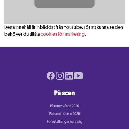
Detta innehåll är inbäddat från YouTube. För att kunna se den
behöver du tillåta
cookies för marketing
.
Facebook page
Instagram page
LinkedIn page
Youtube page
På scen
På turné våren 2026
På turné hösten 2026
Föreställningar nära dig