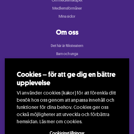
Om medlemskapet
Medlemsförmåner
Mina sidor
Om oss
Det här är Riksteatern
Barn och unga
Cullberg
Dans
Cookies – för att ge dig en bättre
Konsert och festival
upplevelse
Riksteatern Crea
Vi använder cookies (kakor) för att förenkla ditt
Samtida cirkus
besök hos oss genom att anpassa innehåll och
Teater
funktioner för dina behov. Cookies ger oss
också möjligheter att utveckla och förbättra
hemsidan.
Läs mer om cookies.
Cookieinställningar