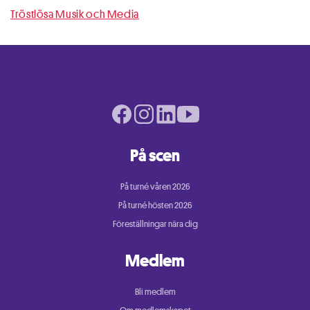
Tröstlösa Musik och Media
Facebook page
Instagram page
LinkedIn page
Youtube page
På scen
På turné våren 2026
På turné hösten 2026
Föreställningar nära dig
Medlem
Bli medlem