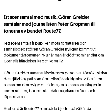
Ett scensamtal med musik. Göran Greider
samtalar med journalisten Peter Gropman till
tonerna av bandet Route77.
I ett scensamtal får publiken möta författaren och
samhällsdebattören Göran Greider nyligen kommit ut
dokumentärromanen “Nu när man är död” som handlar om
Cornelis händelserika och korta liv.
Göran Greider utmanar läsekretsen genom att försöka skriva
den självbiografi som Cornelis själv aldrig skrev. Det är en
roman om den evige outsidern, en roman som tränger in
under skinnet, bortom skandalerna, skattebråken och
löpsedlarna.
Husband är Route 77 som både bjuder på välkända