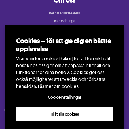
Om oss
Det här är Riksteatern
Barn och unga
Cullberg
Dans
Cookies – för att ge dig en bättre
Konsert och festival
upplevelse
Riksteatern Crea
Vi använder cookies (kakor) för att förenkla ditt
Samtida cirkus
besök hos oss genom att anpassa innehåll och
Teater
funktioner för dina behov. Cookies ger oss
också möjligheter att utveckla och förbättra
hemsidan.
Läs mer om cookies.
Cookieinställningar
Kontakt
Press
Arrangör
Jobba hos oss
Languages
Visselblåsning
Tillåt alla cookies
GDPR
Info om Cookies