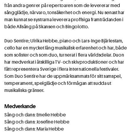
från andra genrer på repertoaren som de levererar med
sångglädje, närvaro, tonsäkerhet och energi. Nu senast har
man kunnat se systrarna leverera proffsiga framträdanden i
både Allsång på Skansen och Bingolotto.
Duo Sentire; Ulrika Hebbe, piano och Lars-Inge Bjärlestam,
cello har en mycket lång musikalisk erfarenhet och har, både
som solister och som duo, turnerat i flera världsdelar. Duon
har medverkat i åtskilliga TV- och skivproduktioner och har
fått representera Sverige i flera internationella festivaler.
Som Duo Sentire har de uppmärksammats för sitt samspel,
temperament, spelglädje och förmågan att sudda ut
musikaliska gränser.
Medverkande
Sång och dans: Emelie Hebbe
Sång och dans: Josefine Hebbe
Sång och dans: Maria Hebbe