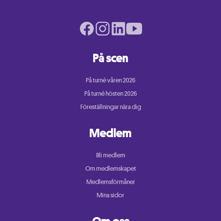
Facebook page
Instagram page
LinkedIn page
Youtube page
På scen
På turné våren 2026
På turné hösten 2026
Föreställningar nära dig
Medlem
Bli medlem
Om medlemskapet
Medlemsförmåner
Mina sidor