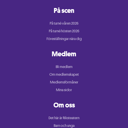
På scen
På turné våren 2026
På turné hösten 2026
Föreställningar nära dig
Medlem
Bli medlem
Om medlemskapet
Medlemsförmåner
Mina sidor
Om oss
Det här är Riksteatern
Barn och unga