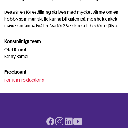
Detta är en föreställning skriven med mycket värme om en
hobby som man skulle kunna bli galen på, men helt enkelt
måste omfamna istället. Varför? Se den och bedöm själva.
Konstnärligt team
Olof Ramel
Fanny Ramel
Producent
For Fun Productions
Facebook page
Instagram page
LinkedIn page
Youtube page