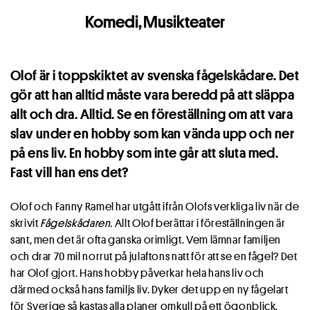
Komedi
,
Musikteater
Olof är i toppskiktet av svenska fågelskådare. Det
gör att han alltid måste vara beredd på att släppa
allt och dra. Alltid. Se en föreställning om att vara
slav under en hobby som kan vända upp och ner
på ens liv. En hobby som inte går att sluta med.
Fast vill han ens det?
Olof och Fanny Ramel har utgått ifrån Olofs verkliga liv när de
skrivit
Fågelskådaren.
Allt Olof berättar i föreställningen är
sant, men det är ofta ganska orimligt. Vem lämnar familjen
och drar 70 mil norrut på julaftons natt för att se en fågel? Det
har Olof gjort. Hans hobby påverkar hela hans liv och
därmed också hans familjs liv. Dyker det upp en ny fågelart
för Sverige så kastas alla planer omkull på ett ögonblick.