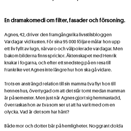
En dramakomedi om filter, fasader och försoning.
Agnes, 42, driver den framgångsrika livsstilsbloggen
Vardagar vid kusten. För sina 95 000 följare målar hon upp
ett liv fyllt av lugn, närvaro och välpolerade vardagar. Men
bakom bilderna finns sprickor. Äktenskapet med Henrik
knakar i fogarna, och efter ett snedsteg på en resa till
Frankrike vet Agnes inte längre hur hon ska gå vidare.
Trots en ansträngd relation till sin mamma Eva flyr hon till
hennes hus, övertygad om att det står tomt medan mamman
är på semester. Men just när Agnes gjort sig hemmastadd,
överraskas hon av Eva som ser ut att ha varit med om en
olycka. Vad är det som har hänt?
Både mor och dotter bär på hemligheter. Noggrant dolda