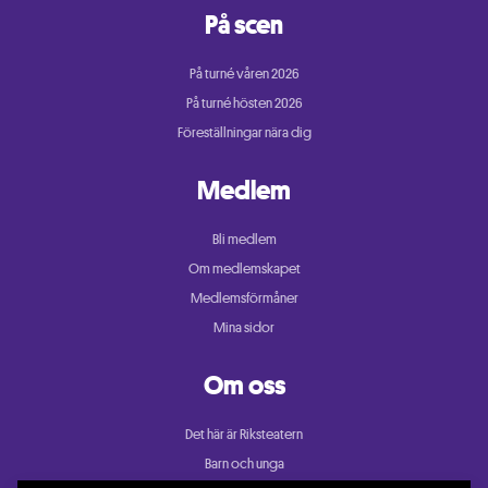
På scen
På turné våren 2026
På turné hösten 2026
Föreställningar nära dig
Medlem
Bli medlem
Om medlemskapet
Medlemsförmåner
Mina sidor
Om oss
Det här är Riksteatern
Barn och unga