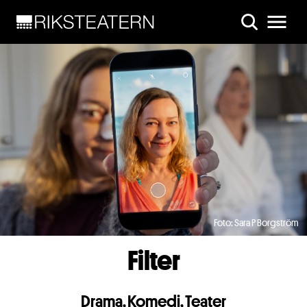
Skip to main content
Foto: Sara P Borgström
Filter
Drama
,
Komedi
,
Teater