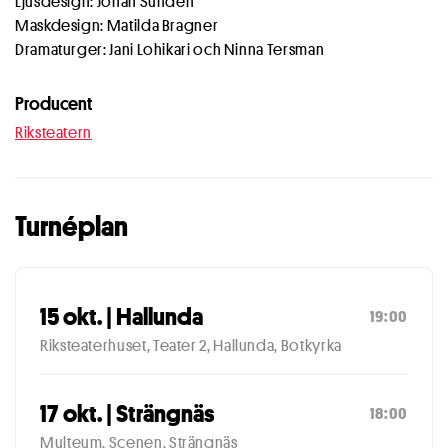
Ljusdesign: Johan Sundén
Maskdesign: Matilda Bragner
Dramaturger: Jani Lohikari och Ninna Tersman
Producent
Riksteatern
Turnéplan
15 okt. | Hallunda
19:00
Riksteaterhuset, Teater 2, Hallunda, Botkyrka
17 okt. | Strängnäs
18:00
Multeum, Scenen, Strängnäs