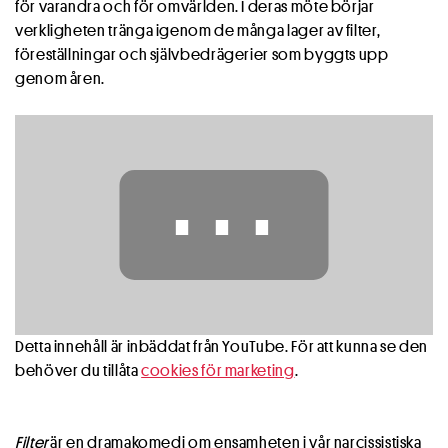
för varandra och för omvärlden. I deras möte börjar
verkligheten tränga igenom de många lager av filter,
föreställningar och självbedrägerier som byggts upp
genom åren.
⋯
Detta innehåll är inbäddat från YouTube. För att kunna se den
behöver du tillåta
cookies för marketing
.
Filter
är en dramakomedi om ensamheten i vår narcissistiska