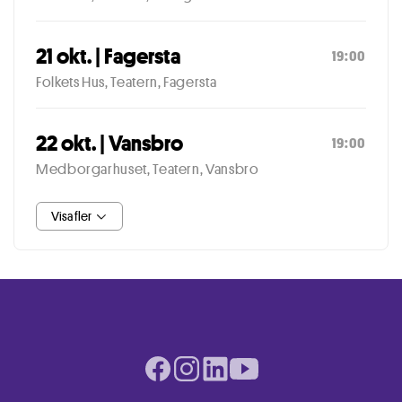
21 okt. | Fagersta
19:00
Folkets Hus, Teatern, Fagersta
22 okt. | Vansbro
19:00
Medborgarhuset, Teatern, Vansbro
Visa fler
Facebook page
Instagram page
LinkedIn page
Youtube page