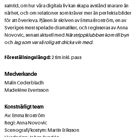
samtid, om hur våra digitala liv kan skapa avstånd snarare än
närhet, och om relationer som kräver mer än perfekta bilder
för att överleva. Pjäsen är skriven av Emma Broström, en av
Sveriges mest spelade dramatiker, och regisseras av Anna
Novovic, senast aktuell med
När strippklubben kom till byn
och
Jag som var så rolig att dricka vin med
.
Föreställningslängd:
2 tim inkl. paus
Medverkande
Malin Cederbladh
Madeléne Evertsson
Konstnärligt team
Av: Emma Broström
Regi: Anna Novovic
Scenografi/kostym: Martin Eriksson