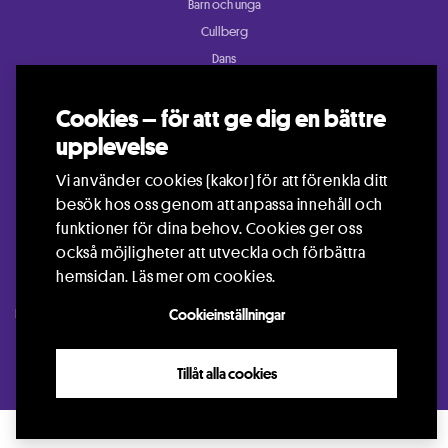
Barn och unga
Cullberg
Dans
Konsert och festival
Cookies – för att ge dig en bättre
Riksteatern Crea
Samtida cirkus
upplevelse
Teater
Vi använder cookies (kakor) för att förenkla ditt
besök hos oss genom att anpassa innehåll och
funktioner för dina behov. Cookies ger oss
också möjligheter att utveckla och förbättra
hemsidan.
Läs mer om cookies.
Kontakt
Press
Arrangör
Cookieinställningar
Jobba hos oss
Languages
Visselblåsning
GDPR
Info om Cookies
Tillåt alla cookies