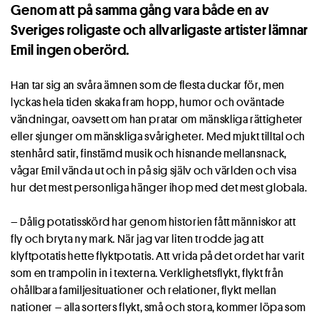
Genom att på samma gång vara både en av
Sveriges roligaste och allvarligaste artister lämnar
Emil ingen oberörd.
Han tar sig an svåra ämnen som de flesta duckar för, men
lyckas hela tiden skaka fram hopp, humor och oväntade
vändningar, oavsett om han pratar om mänskliga rättigheter
eller sjunger om mänskliga svårigheter. Med mjukt tilltal och
stenhård satir, finstämd musik och hisnande mellansnack,
vågar Emil vända ut och in på sig själv och världen och visa
hur det mest personliga hänger ihop med det mest globala.
– Dålig potatisskörd har genom historien fått människor att
fly och bryta ny mark. När jag var liten trodde jag att
klyftpotatis hette flyktpotatis. Att vrida på det ordet har varit
som en trampolin in i texterna. Verklighetsflykt, flykt från
ohållbara familjesituationer och relationer, flykt mellan
nationer – alla sorters flykt, små och stora, kommer löpa som