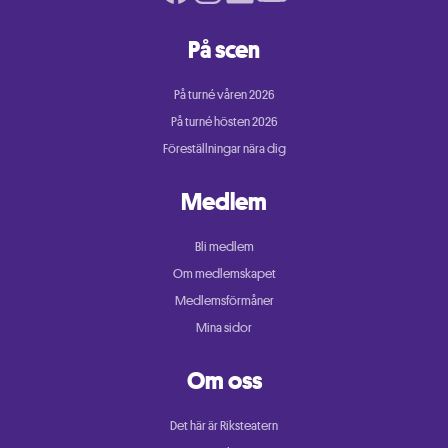
På scen
På turné våren 2026
På turné hösten 2026
Föreställningar nära dig
Medlem
Bli medlem
Om medlemskapet
Medlemsförmåner
Mina sidor
Om oss
Det här är Riksteatern