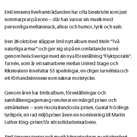
Emil Jensens liveframträdanden har ofta beskrivits som just
sommarprat på scen – där han varvar sin musik med
personliga mellansnack, allvar och humor, lyrik och satir.
Den 28 oktober släpper Emil nytt album med titeln ”Två
naturliga armar” och ger sig ut på en omfattande turné
genom hela Sverige med sin nya föreställning ”Flyktpotatis”.
Turnén, som är ett samarbete mellan United Stage och
Riksteatern innefattar 53 spelningar, en diger turnélista och
ett förhandsintresse som saknar motstycke.
Genom åren har Emils album, föreställningar och
samhällsengagemang renderat en mängd priser och
utmärkelser – som Hoola Bandoola-priset, Gustaf Frödings
lyrikpris, en rad miljöpriser även en nominering till Martin
Luther King-priset för sitt solidaritetsarbete.
Emil Jensens texter och musik kännetecknas av ett skenbart