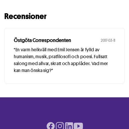
Recensioner
Östgöta Correspondenten
2017-03-11
"En varm helkväll med Emil Jensen är fylld av
humanism, musik, pratfilosofi och poesi. Fullsatt
salong med allvar, skratt och applåder. Vad mer
kan man önska sig?"
Facebook page
Instagram page
LinkedIn page
Youtube page