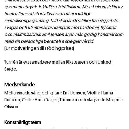
spontant uttryck, lekfullt och träffsäkert. Men bakom ridån av
humor finns ett stort allvar och ett uppriktigt
samhällsengagemang. I sitt skapande ställer han sig på de
svagas och utsattas sida i kampen mot fördomar, hyckleri
och maktmissbruk. Emil Jensen är en mångsidig konstnär som
med sin personliga berättelse speglar vår tid.
(Ur motiveringen till Frödingpriset)
Turnén är ett samarbete mellan Riksteatern och United
Stage.
Medverkande
Mellansnack, sång och gitarr: Emil Jensen, Violin: Hanna
Ekström, Cello: Anna Dager, Trummor och slagverk: Magnus
Olsson
Konstnärligt team