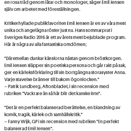
en rosa tråd genom låtar och monologer, säger Emil Jensen
själv om arbetet med föreställningen.
Kritikerhyllade publikfavoriten Emil Jensen är en av våra mest
unika och angelägna röster just nu. Hans sommarprat i
Sveriges Radio 2016 är ett av årets mest bejublade program.
Här är några av alla fantastiska omdömen;
"Däremellan dunkar känslorna nästan genom bröstkorgen.
Emil Jensen släpper sin poetiska persona och går rakt på sak,
ger en kärleksförklaring till sin bortgångna storasyster Anna.
Varje stavelse bränner till bakom ögonlocken."
– Patrik Lundberg, Aftonbladet, i sin recension med
rubriken "Vackrare än så här blir det kanske inte".
"Det är en perfekt balanserad berättelse, en blandning av
komik, tragik, kärlek och samhällskritik."
– Fanny Wijk, GP i sin recension med rubriken "En perfekt
balanserad Emil Jensen".