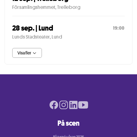
Församlingshemmet, Trelleborg
28 sep. | Lund
19:00
Lunds Stadsteater, Lund
Visa fler
Facebook page
Instagram page
LinkedIn page
Youtube page
På scen
På turné våren 2026