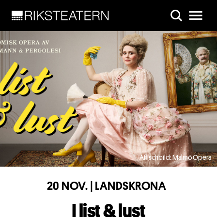
Skip to main content
Affischbild: Malmö Opera
20 NOV. | LANDSKRONA
I list & lust