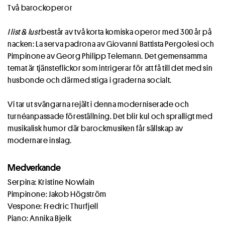
Två barockoperor
I list & lust
består av två korta komiska operor med 300 år på
nacken: La serva padrona av Giovanni Battista Pergolesi och
Pimpinone av Georg Philipp Telemann. Det gemensamma
temat är tjänsteflickor som intrigerar för att få till det med sin
husbonde och därmed stiga i graderna socialt.
Vi tar ut svängarna rejält i denna moderniserade och
turnéanpassade föreställning. Det blir kul och spralligt med
musikalisk humor där barockmusiken får sällskap av
modernare inslag.
Medverkande
Serpina: Kristine Nowlain
Pimpinone: Jakob Högström
Vespone: Fredric Thurfjell
Piano: Annika Bjelk