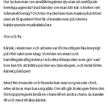
Hur lyckas man i en anställningsintervju utan att avslöja sin
hemliga agenda? Vad händer om man blir kär i chefen i ett
tvåmansföretag? Och hur mycket kan man maska på jobbet
utan att få sparken? Det får vi kanske svar på i denna
halsbrytande musikaliska fars.
Trix och fix
Kärlek, relationer och arbete var förmodligen lika knepigt
på 1700-talet som idag. Vi möter en smart och
handlingskraftig kvinna i två olika tidsepoker som gör vad
hon kan för att klättra på den sociala stegen, och helst få lite
kärlek på köpet!
Med lite trixande och fixande kan man nog lura sin chef…
eller så lurar man bara sig själv. Om allt går åt skogen finns det
förhoppningsvis ändå en chans till en andra chans. Ja, kanske
till och med till äkta kärlek.