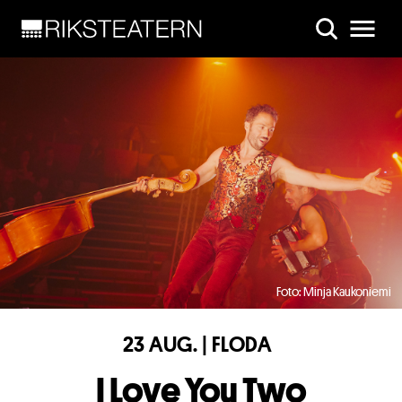
Skip to main content
Foto: Minja Kaukoniemi
23 AUG. | FLODA
I Love You Two