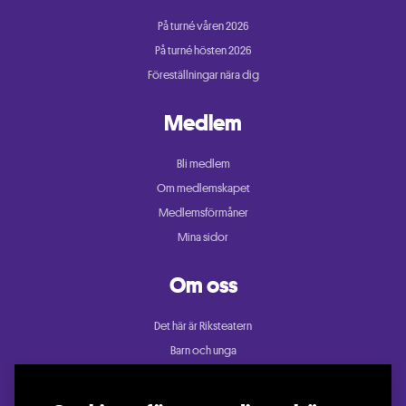
På turné våren 2026
På turné hösten 2026
Föreställningar nära dig
Medlem
Bli medlem
Om medlemskapet
Medlemsförmåner
Mina sidor
Om oss
Det här är Riksteatern
Barn och unga
Cullberg
Dans