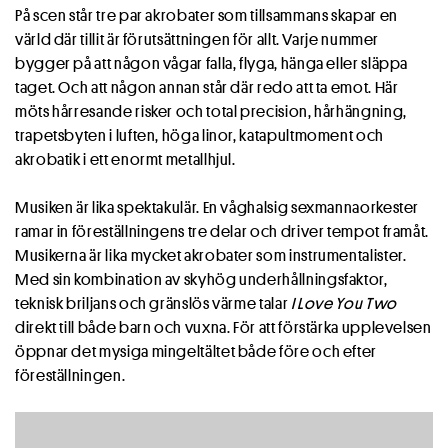
På scen står tre par akrobater som tillsammans skapar en
värld där tillit är förutsättningen för allt. Varje nummer
bygger på att någon vågar falla, flyga, hänga eller släppa
taget. Och att någon annan står där redo att ta emot. Här
möts hårresande risker och total precision, hårhängning,
trapetsbyten i luften, höga linor, katapultmoment och
akrobatik i ett enormt metallhjul.
Musiken är lika spektakulär. En våghalsig sexmannaorkester
ramar in föreställningens tre delar och driver tempot framåt.
Musikerna är lika mycket akrobater som instrumentalister.
Med sin kombination av skyhög underhållningsfaktor,
teknisk briljans och gränslös värme talar
I Love You Two
direkt till både barn och vuxna. För att förstärka upplevelsen
öppnar det mysiga mingeltältet både före och efter
föreställningen.