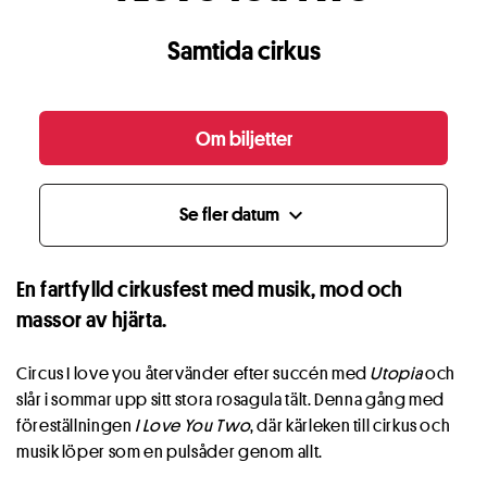
Samtida cirkus
Om biljetter
Se fler datum
expand_more
En fartfylld cirkusfest med musik, mod och
massor av hjärta.
Circus I love you återvänder efter succén med
Utopia
och
slår i sommar upp sitt stora rosagula tält. Denna gång med
föreställningen
I Love You Two
, där kärleken till cirkus och
musik löper som en pulsåder genom allt.