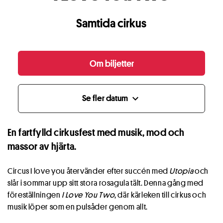
Samtida cirkus
Om biljetter
Se fler datum
expand_more
En fartfylld cirkusfest med musik, mod och
massor av hjärta.
Circus I love you återvänder efter succén med
Utopia
och
slår i sommar upp sitt stora rosagula tält. Denna gång med
föreställningen
I Love You Two
, där kärleken till cirkus och
musik löper som en pulsåder genom allt.