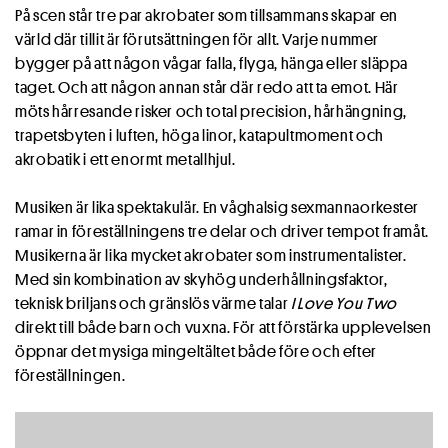
På scen står tre par akrobater som tillsammans skapar en
värld där tillit är förutsättningen för allt. Varje nummer
bygger på att någon vågar falla, flyga, hänga eller släppa
taget. Och att någon annan står där redo att ta emot. Här
möts hårresande risker och total precision, hårhängning,
trapetsbyten i luften, höga linor, katapultmoment och
akrobatik i ett enormt metallhjul.
Musiken är lika spektakulär. En våghalsig sexmannaorkester
ramar in föreställningens tre delar och driver tempot framåt.
Musikerna är lika mycket akrobater som instrumentalister.
Med sin kombination av skyhög underhållningsfaktor,
teknisk briljans och gränslös värme talar
I Love You Two
direkt till både barn och vuxna. För att förstärka upplevelsen
öppnar det mysiga mingeltältet både före och efter
föreställningen.