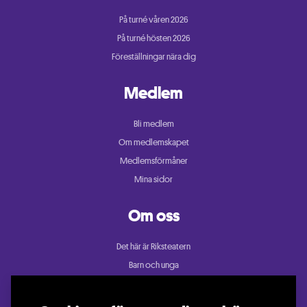
På turné våren 2026
På turné hösten 2026
Föreställningar nära dig
Medlem
Bli medlem
Om medlemskapet
Medlemsförmåner
Mina sidor
Om oss
Det här är Riksteatern
Barn och unga
Cullberg
Dans