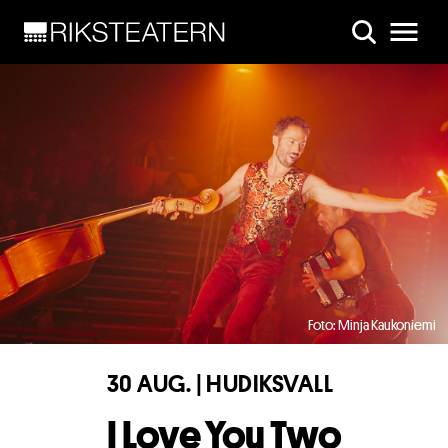
Skip to main content
Foto: Minja Kaukoniemi
30 AUG. | HUDIKSVALL
I Love You Two