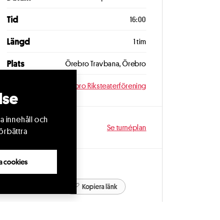
Tid
16:00
Längd
1 tim
Plats
Örebro Travbana, Örebro
Arrangör
Örebro Riksteaterförening
lse
a innehåll och
Fler datum
Se turnéplan
örbättra
lla cookies
Dela
Kopiera länk