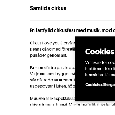
Samtida cirkus
En fartfylld cirkusfest med musik, mod 
Circus I love you återvänder efter succén med
Denna gång med föreställningen
I Love You Tw
Cookies 
pulsåder genom allt.
Vi använder cook
På scen står tre par akrobater som tillsammans skap
funktioner för d
Varje nummer bygger på att någon vågar falla, f
hemsidan.
Läs m
står där redo att ta emot. Här möts hårresande r
Cookieinställninga
trapetsbyten i luften, höga linor, katapultmoment
Musiken är lika spektakulär. En våghalsig sexman
driver tempot framåt. Musikerna är lika mycket 
kombination av skyhög underhållningsfaktor, tek