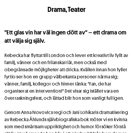
Drama
,
Teater
"Ett glas vin har väl ingen dött av" – ett drama om
att välja sig själv.
Rebecka har flyttat till London och lever ett kreativt liv fyllt av
familj, vänner och en frilanskarriär, men också med
obegränsade möjligheter att dricka. Kvällen innan hon fyller
fyrtio ser hon en grupp välbekanta personer närma sig;
vänner, familj, kollegor och hinner tänka: "Fan, de har
organiserat en intervention!" Det visar sig istället vara en
överraskningsfest, och lättad blir hon som vanligt full igen.
Genom Anna Novovics regi och Jani Lohikaris dramatisering
av Rebecka Åhlunds självbiografiska bok möter vi en kvinna
som med smärtsam uppriktighet och humor försöker förstå