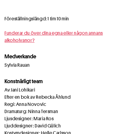
Föreställningslängd: 1 tim 10 min
Funderar du över dina egna eller någon annans
alkoholvanor?
Medverkande
Sylvia Rauan
Konstnärligt team
Av Jani Lohikari
Efter en bok av Rebecka Åhlund
Regi: Anna Novovic
Dramaturg: Ninna Tersman
Ljusdesigner: Maria Ros
Ljuddesigner: David Gülich
Kostymdesigner: Helle Carlsson