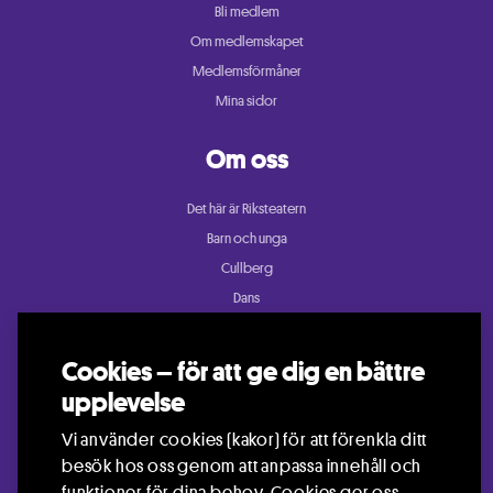
Bli medlem
Om medlemskapet
Medlemsförmåner
Mina sidor
Om oss
Det här är Riksteatern
Barn och unga
Cullberg
Dans
Konsert och festival
Riksteatern Crea
Cookies – för att ge dig en bättre
Samtida cirkus
upplevelse
Teater
Vi använder cookies (kakor) för att förenkla ditt
besök hos oss genom att anpassa innehåll och
funktioner för dina behov. Cookies ger oss