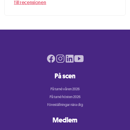
Till recensionen
Facebook page
Instagram page
LinkedIn page
Youtube page
På scen
På turné våren 2026
På turné hösten 2026
Föreställningar nära dig
Medlem