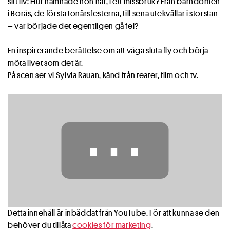
sitt liv: Hur hamnade hon här, i ett missbruk? Från barndomen
i Borås, de första tonårsfesterna, till sena utekvällar i storstan
– var började det egentligen gå fel?
En inspirerande berättelse om att våga sluta fly och börja
möta livet som det är.
På scen ser vi Sylvia Rauan, känd från teater, film och tv.
⋯
Detta innehåll är inbäddat från YouTube. För att kunna se den
behöver du tillåta
cookies för marketing
.