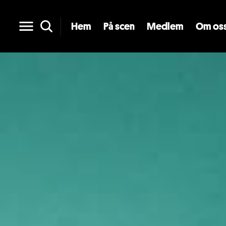
Hem
På scen
Medlem
Om os