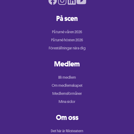
På scen
På turné våren 2026
På turné hösten 2026
Föreställningar nära dig
Medlem
Bli medlem
Om medlemskapet
Medlemsförmåner
Mina sidor
Om oss
Det här är Riksteatern