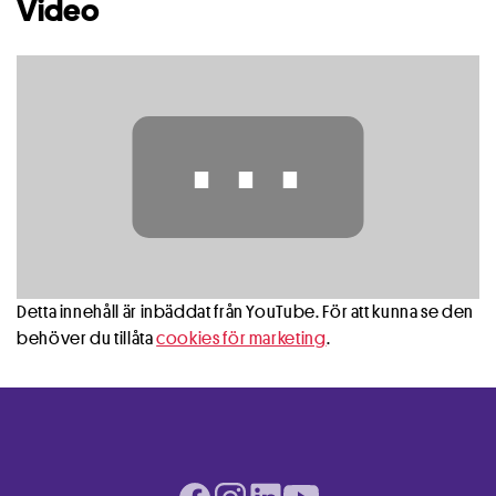
Video
⋯
Detta innehåll är inbäddat från YouTube. För att kunna se den
behöver du tillåta
cookies för marketing
.
Facebook page
Instagram page
LinkedIn page
Youtube page