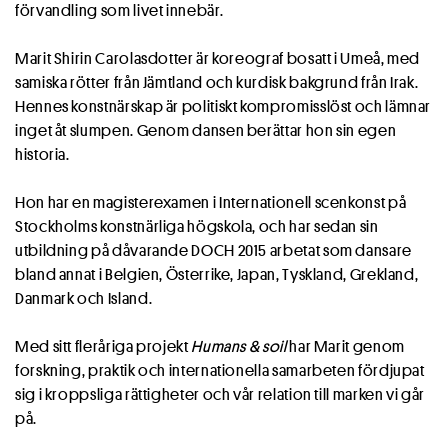
förvandling som livet innebär.
Marit Shirin Carolasdotter är koreograf bosatt i Umeå, med
samiska rötter från Jämtland och kurdisk bakgrund från Irak.
Hennes konstnärskap är politiskt kompromisslöst och lämnar
inget åt slumpen. Genom dansen berättar hon sin egen
historia.
Hon har en magisterexamen i Internationell scenkonst på
Stockholms konstnärliga högskola, och har sedan sin
utbildning på dåvarande DOCH 2015 arbetat som dansare
bland annat i Belgien, Österrike, Japan, Tyskland, Grekland,
Danmark och Island.
Med sitt fleråriga projekt
Humans & soil
har Marit genom
forskning, praktik och internationella samarbeten fördjupat
sig i kroppsliga rättigheter och vår relation till marken vi går
på.