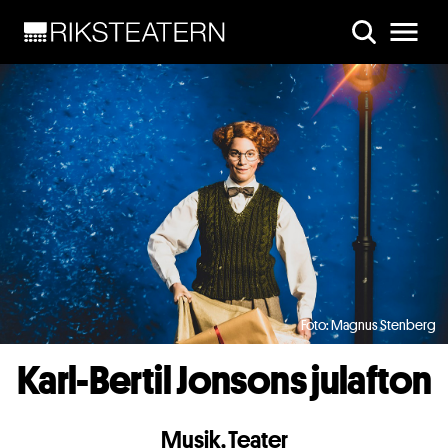
Skip to main content
Foto: Magnus Stenberg
Karl-Bertil Jonsons julafton
Musik
,
Teater