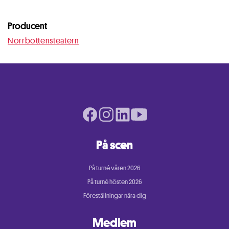
Producent
Norrbottensteatern
Facebook page
Instagram page
LinkedIn page
Youtube page
På scen
På turné våren 2026
På turné hösten 2026
Föreställningar nära dig
Medlem