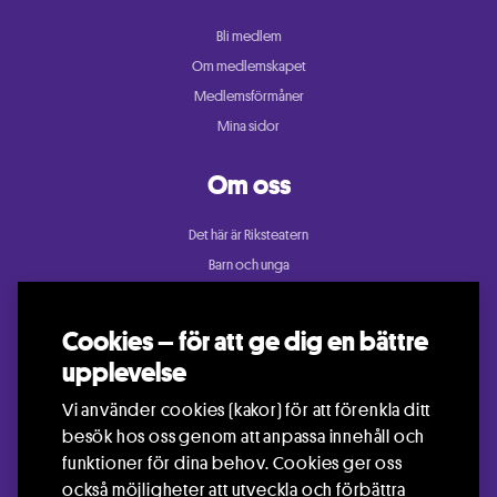
Bli medlem
Om medlemskapet
Medlemsförmåner
Mina sidor
Om oss
Det här är Riksteatern
Barn och unga
Cullberg
Dans
Cookies – för att ge dig en bättre
Konsert och festival
upplevelse
Riksteatern Crea
Vi använder cookies (kakor) för att förenkla ditt
Samtida cirkus
besök hos oss genom att anpassa innehåll och
Teater
funktioner för dina behov. Cookies ger oss
också möjligheter att utveckla och förbättra