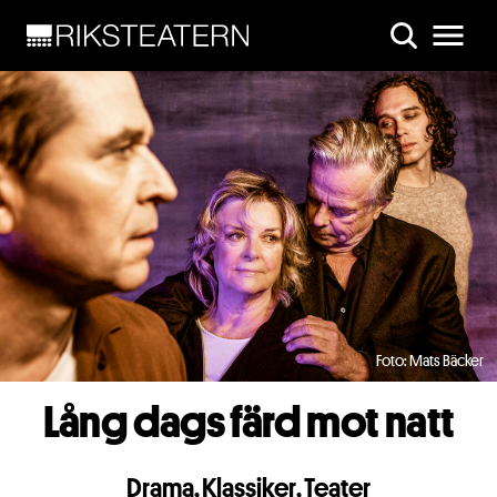
Skip to main content
Foto: Mats Bäcker
Lång dags färd mot natt
Drama
,
Klassiker
,
Teater