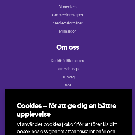
Bli medlem
Om medlemskapet
Medlemsförmåner
Mina sidor
Om oss
Det här är Riksteatern
Barn och unga
Cullberg
Dans
Konsert och festival
Riksteatern Crea
Cookies – för att ge dig en bättre
Samtida cirkus
upplevelse
Teater
Vi använder cookies (kakor) för att förenkla ditt
besök hos oss genom att anpassa innehåll och