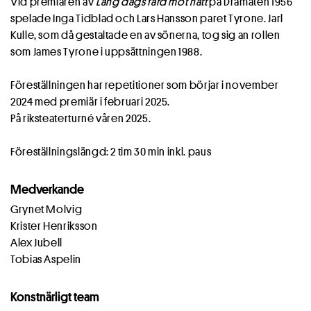
Vid premiären av
Lång dags färd mot natt
på Dramaten 1956
spelade Inga Tidblad och Lars Hansson paret Tyrone. Jarl
Kulle, som då gestaltade en av sönerna, tog sig an rollen
som James Tyrone i uppsättningen 1988.
Föreställningen har repetitioner som börjar i november
2024 med premiär i februari 2025.
På riksteaterturné våren 2025.
Föreställningslängd: 2 tim 30 min inkl. paus
Medverkande
Grynet Molvig
Krister Henriksson
Alex Jubell
Tobias Aspelin
Konstnärligt team