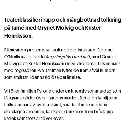
Teaterklassiker i rapp och mångbottnad tolkning
på turné med Grynet Molvig och Krister
Henriksson.
Riksteatern presenterar stolt nobelpristagaren Eugene
O’Neills mästerverk
Lång dags färd mot natt
, med Grynet
Molvig och Krister Henriksson i huvudrollerna. Tillsammans
med regissören Eva Dahlman lyfter de fram såväl humorn
som smärtan i denna tidlösa berättelse.
Vi följer familjen Tyrone under en intensiv sommardag som
långsamt glider över i nattens mörker. Det är en familj som
hålls samman av syrliga skämt, smärtstillande medicin,
storslagna drömmar, kortspel, drinkar och en bråddjup
kärlek som trots allt överlever.