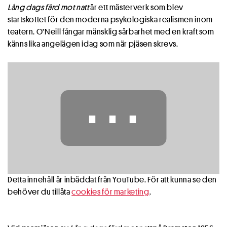
Lång dags färd mot natt
är ett mästerverk som blev
startskottet för den moderna psykologiska realismen inom
teatern. O’Neill fångar mänsklig sårbarhet med en kraft som
känns lika angelägen idag som när pjäsen skrevs.
⋯
Detta innehåll är inbäddat från YouTube. För att kunna se den
behöver du tillåta
cookies för marketing
.