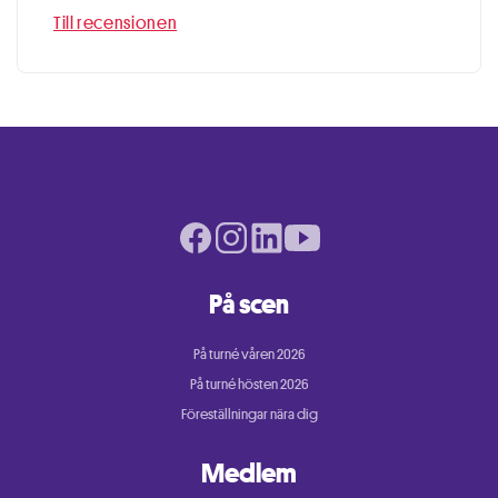
Till recensionen
Facebook page
Instagram page
LinkedIn page
Youtube page
På scen
På turné våren 2026
På turné hösten 2026
Föreställningar nära dig
Medlem