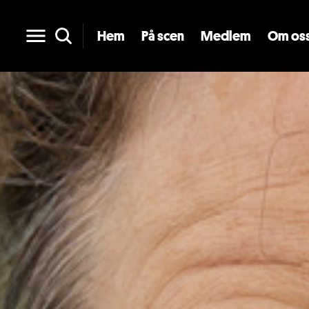
Hem
På scen
Medlem
Om os