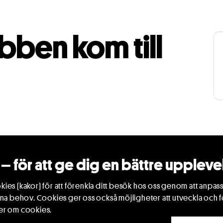
bben kom till
– för att ge dig en bättre uppleve
lla fotfästet.
ies (kakor) för att förenkla ditt besök hos oss genom att anpass
ard och Jörgen redan innan strippklubben kom till
ina behov. Cookies ger oss också möjligheter att utveckla och f
a tillskott i nöjesutbudet, vem är för och vem är
er om cookies.
ste Näcken omkring i skogsbrynet.