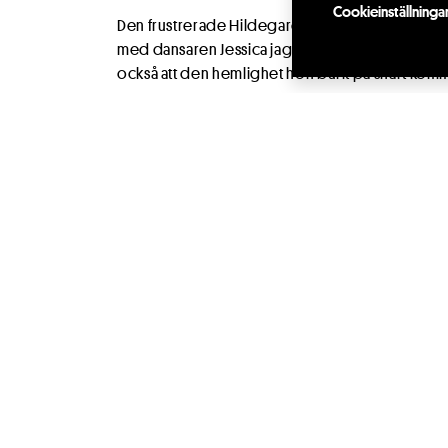
Cookieinställninga
Den frustrerade Hildegard, spelad av Anna Blombe
med dansaren Jessica jagar den mystiska Näcken
också att den hemlighet hon burit på snart komme
Mitt i en liten stad möts vardag, dröm och län
vardagsrum och fotvårdssalong pågår livet i all s
nöjesetablissemanget lockar med glans och löf
mellan mardröm och dagdröm, mellan lockelse 
När strippklubben kom till byn
är en berättelse 
försöker hitta tillbaka till varandra - och till sig sjä