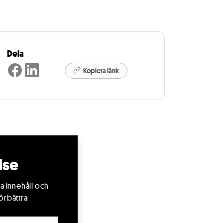
Dela
Kopiera länk
lse
a innehåll och
örbättra