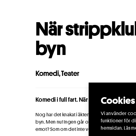
När strippklu
byn
Komedi
,
Teater
Cookies 
Komedi i full fart. När byn skakar tappar a
Vi använder cook
Nog har det knakat i äktenskapet mellan Hildeg
funktioner för d
byn. Men nu! Ingen går oberörd av detta ofattbar
hemsidan.
Läs m
emot? Som om det inte vore nog, stryker själva