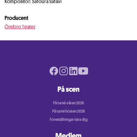
Kompositör: Safoura Safavi
Producent
Örebro Teater
Facebook page
Instagram page
LinkedIn page
Youtube page
På scen
På turné våren 2026
På turné hösten 2026
Föreställningar nära dig
Medlem