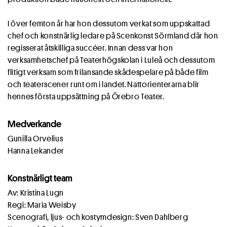
I över femton år har hon dessutom verkat som uppskattad
chef och konstnärlig ledare på Scenkonst Sörmland där hon
regisserat åtskilliga succéer. Innan dess var hon
verksamhetschef på Teaterhögskolan i Luleå och dessutom
flitigt verksam som frilansande skådespelare på både film
och teaterscener runt om i landet. Nattorienterarna blir
hennes första uppsättning på Örebro Teater.
Medverkande
Gunilla Orvelius
Hanna Lekander
Konstnärligt team
Av: Kristina Lugn
Regi: Maria Weisby
Scenografi, ljus- och kostymdesign: Sven Dahlberg