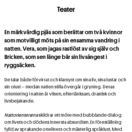
Teater
En märkvärdig pjäs som berättar om två kvinnor
som motvilligt möts på sin ensamma vandring i
natten. Vera, som jagas rastlöst av sig själv och
Bricken, som sen länge bär sin livsångest i
ryggsäcken.
De talar både förvirrat och klarsynt om sina liv, sina lustar och
sin olust – medan natten stilla övergår i gryning. Deras
orientering i natten är vilsen, eftertänksam, drastisk och
livsbejakande.
Nattorienterarna
skildrar ett möte med bubblande dialog
om livets och dödens innersta absurdism. En föreställning
fylld av sprakande oneliners och mästerlig språklust. Med