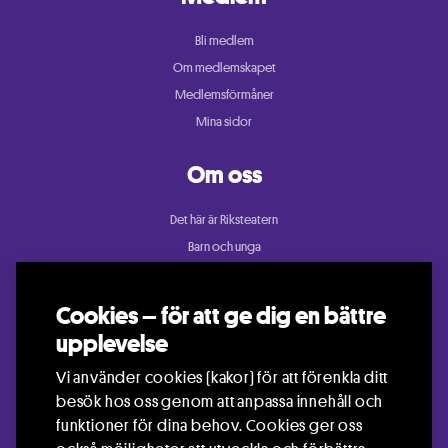
Bli medlem
Om medlemskapet
Medlemsförmåner
Mina sidor
Om oss
Det här är Riksteatern
Barn och unga
Cullberg
Dans
Cookies – för att ge dig en bättre
Konsert och festival
upplevelse
Riksteatern Crea
Vi använder cookies (kakor) för att förenkla ditt
Samtida cirkus
besök hos oss genom att anpassa innehåll och
Teater
funktioner för dina behov. Cookies ger oss