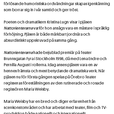
förlösande humoristiska ordvändningar skapas igenkänning
som borrar sig in i vår samtid och ger tröst.
Poeten och dramatikern Kristina Lugn visar i pjäsen
Nattorienterarna
varför hon ansågs vara en mästare i språklig
förhöjning. Pjäsen är både märkbart jordnära och
absurdistiskt uppskruvad på samma gång.
Nattorienterarna
hade bejublad premiär på Teater
Brunnsgatan Fyra i Stockholm 1998, då med Lena Endre och
Pernilla August i rollerna. Idag anses pjäsen vara en av
hennes främsta och mest betydande dramatiska verk. När
pjäsen nu för första gången spelas på Örebro Teater
regisseras föreställningen av den rutinerade och rosade
regissören Maria Weisby.
Maria Weisby har en bred och diger erfarenhet från
scenkonstområdet och har arbetat med teater, film och TV-
produktion både nationellt och internationellt.