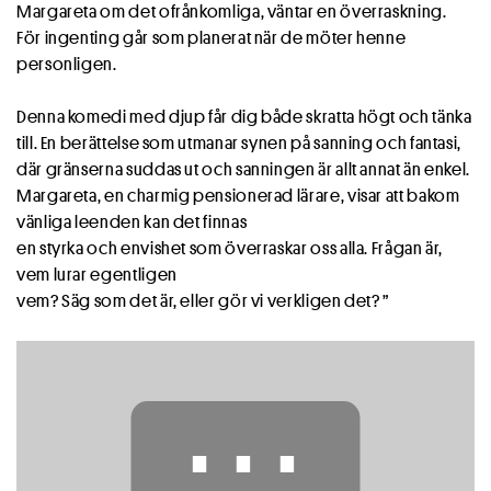
Margareta om det ofrånkomliga, väntar en överraskning.
För ingenting går som planerat när de möter henne
personligen.
Denna komedi med djup får dig både skratta högt och tänka
till. En berättelse som utmanar synen på sanning och fantasi,
där gränserna suddas ut och sanningen är allt annat än enkel.
Margareta, en charmig pensionerad lärare, visar att bakom
vänliga leenden kan det finnas
en styrka och envishet som överraskar oss alla. Frågan är,
vem lurar egentligen
vem? Säg som det är, eller gör vi verkligen det? ”
⋯