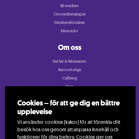
Bli medlem
Om medlemskapet
Medlemsförmåner
Mina sidor
Om oss
Det här är Riksteatern
Barn och unga
Cullberg
Dans
Konsert och festival
Cookies – för att ge dig en bättre
Riksteatern Crea
upplevelse
Samtida cirkus
Teater
Vi använder cookies (kakor) för att förenkla ditt
besök hos oss genom att anpassa innehåll och
funktioner för dina behov. Cookies ger oss