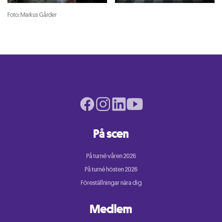
Foto: Markus Gårder
Facebook page
Instagram page
LinkedIn page
Youtube page
På scen
På turné våren 2026
På turné hösten 2026
Föreställningar nära dig
Medlem