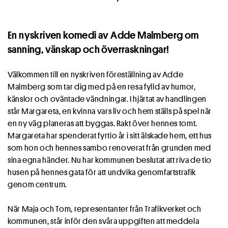
En nyskriven komedi av Adde Malmberg om
sanning, vänskap och överraskningar!
Välkommen till en nyskriven föreställning av Adde
Malmberg som tar dig med på en resa fylld av humor,
känslor och oväntade vändningar. I hjärtat av handlingen
står Margareta, en kvinna vars liv och hem ställs på spel när
en ny väg planeras att byggas. Rakt över hennes tomt.
Margareta har spenderat fyrtio år i sitt älskade hem, ett hus
som hon och hennes sambo renoverat från grunden med
sina egna händer. Nu har kommunen beslutat att riva de tio
husen på hennes gata för att undvika genomfartstrafik
genom centrum.
När Maja och Tom, representanter från Trafikverket och
kommunen, står inför den svåra uppgiften att meddela