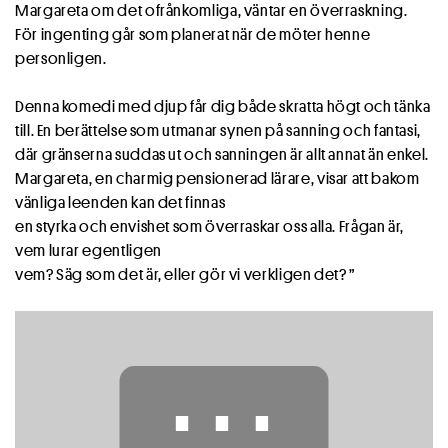
Margareta om det ofrånkomliga, väntar en överraskning.
För ingenting går som planerat när de möter henne
personligen.
Denna komedi med djup får dig både skratta högt och tänka
till. En berättelse som utmanar synen på sanning och fantasi,
där gränserna suddas ut och sanningen är allt annat än enkel.
Margareta, en charmig pensionerad lärare, visar att bakom
vänliga leenden kan det finnas
en styrka och envishet som överraskar oss alla. Frågan är,
vem lurar egentligen
vem? Säg som det är, eller gör vi verkligen det? ”
⋯