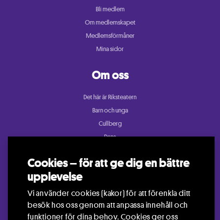
Bli medlem
Om medlemskapet
Medlemsförmåner
Mina sidor
Om oss
Det här är Riksteatern
Barn och unga
Cullberg
Dans
Konsert och festival
Cookies – för att ge dig en bättre
Riksteatern Crea
upplevelse
Samtida cirkus
Teater
Vi använder cookies (kakor) för att förenkla ditt
besök hos oss genom att anpassa innehåll och
funktioner för dina behov. Cookies ger oss