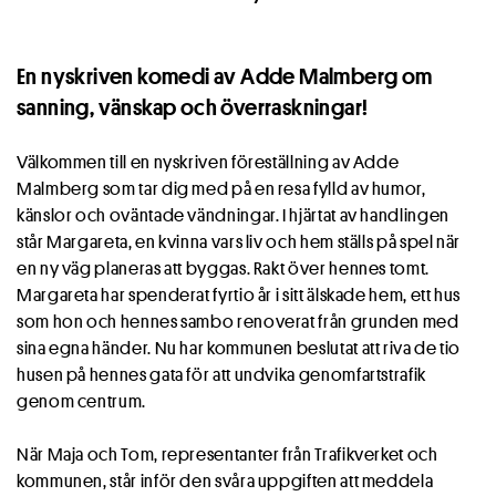
En nyskriven komedi av Adde Malmberg om
sanning, vänskap och överraskningar!
Välkommen till en nyskriven föreställning av Adde
Malmberg som tar dig med på en resa fylld av humor,
känslor och oväntade vändningar. I hjärtat av handlingen
står Margareta, en kvinna vars liv och hem ställs på spel när
en ny väg planeras att byggas. Rakt över hennes tomt.
Margareta har spenderat fyrtio år i sitt älskade hem, ett hus
som hon och hennes sambo renoverat från grunden med
sina egna händer. Nu har kommunen beslutat att riva de tio
husen på hennes gata för att undvika genomfartstrafik
genom centrum.
När Maja och Tom, representanter från Trafikverket och
kommunen, står inför den svåra uppgiften att meddela