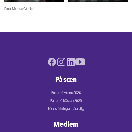
Foto: Markus Gårder
Facebook page
Instagram page
LinkedIn page
Youtube page
På scen
På turné våren 2026
På turné hösten 2026
Föreställningar nära dig
Medlem