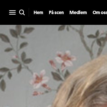
Hem
På scen
Medlem
Om os