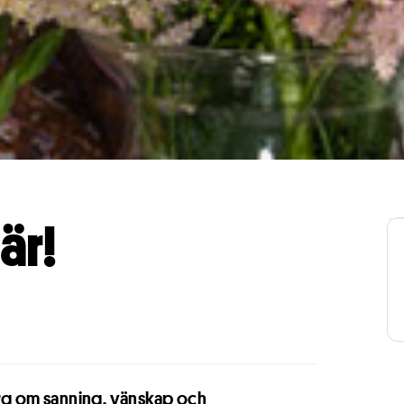
är!
g om sanning, vänskap och