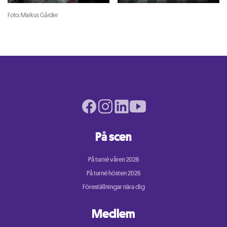
Foto: Markus Gårder
Facebook page
Instagram page
LinkedIn page
Youtube page
På scen
På turné våren 2026
På turné hösten 2026
Föreställningar nära dig
Medlem