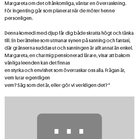
Margareta om det ofrånkomliga, väntar en överraskning.
För ingenting går som planerat när de möter henne
personligen.
Denna komedi med djup får dig både skratta högt och tänka
till. En berättelse som utmanar synen på sanning och fantasi,
där gränserna suddas ut och sanningen är allt annat än enkel.
Margareta, en charmig pensionerad lärare, visar att bakom
vänliga leenden kan det finnas
en styrka och envishet som överraskar oss alla. Frågan är,
vem lurar egentligen
vem? Säg som det är, eller gör vi verkligen det? ”
⋯