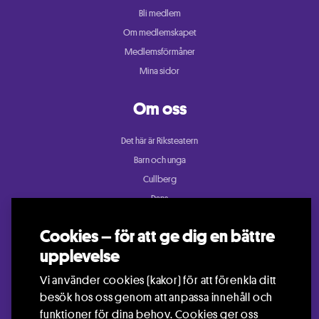
Bli medlem
Om medlemskapet
Medlemsförmåner
Mina sidor
Om oss
Det här är Riksteatern
Barn och unga
Cullberg
Dans
Konsert och festival
Cookies – för att ge dig en bättre
Riksteatern Crea
upplevelse
Samtida cirkus
Teater
Vi använder cookies (kakor) för att förenkla ditt
besök hos oss genom att anpassa innehåll och
funktioner för dina behov. Cookies ger oss