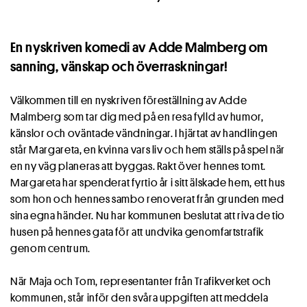
En nyskriven komedi av Adde Malmberg om
sanning, vänskap och överraskningar!
Välkommen till en nyskriven föreställning av Adde
Malmberg som tar dig med på en resa fylld av humor,
känslor och oväntade vändningar. I hjärtat av handlingen
står Margareta, en kvinna vars liv och hem ställs på spel när
en ny väg planeras att byggas. Rakt över hennes tomt.
Margareta har spenderat fyrtio år i sitt älskade hem, ett hus
som hon och hennes sambo renoverat från grunden med
sina egna händer. Nu har kommunen beslutat att riva de tio
husen på hennes gata för att undvika genomfartstrafik
genom centrum.
När Maja och Tom, representanter från Trafikverket och
kommunen, står inför den svåra uppgiften att meddela