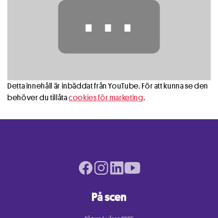
⋯
Detta innehåll är inbäddat från YouTube. För att kunna se den
behöver du tillåta
cookies för marketing
.
Facebook page
Instagram page
LinkedIn page
Youtube page
På scen