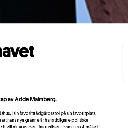
havet
skap av Adde Malmberg.
idshus, i sin favoritträdgårdsstol på sin favoritplats,
g att hans nya granne är hans tidigare politiske
ll njuta av den fina utsikten. I varsin stol, målad i