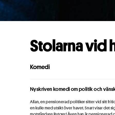
Stolarna vid 
Komedi
Nyskriven komedi om politik och vän
Allan, en pensionerad politiker sitter vid sitt frit
en kulle med utsikt över havet. Snart visar det si
motståndare Rutger! Även han är pensionerad och vi