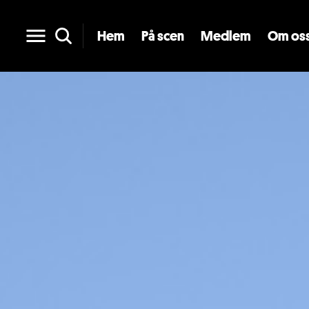
Hem
På scen
Medlem
Om os