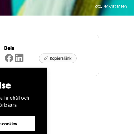
Foto: Per Kristiansen
Dela
Kopiera länk
lse
a innehåll och
örbättra
lla cookies