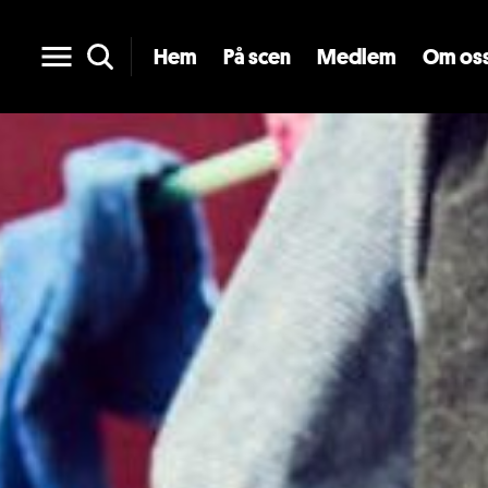
Hem
På scen
Medlem
Om os