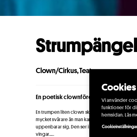
Strumpänge
Clown/Cirkus
,
Teater
Cookies 
En poetisk clownföreställning på de små
Vi använder cook
funktioner för d
En trumpen liten clown skall ta ner strumpor från 
hemsidan.
Läs m
mycket svårare än man kan tro. Men som tur är ko
Cookieinställninga
uppenbarar sig. Den ser inte alls ut som en ängel
vingar…..