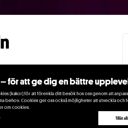
ln
– för att ge dig en bättre uppleve
 barnens villkor.
ies (kakor) för att förenkla ditt besök hos oss genom att anpass
ina behov. Cookies ger oss också möjligheter att utveckla och f
klädstrecket alldeles själv och det är faktiskt
er om cookies.
mmer hjälp från oväntat håll, en
Strumpängeln
r
Tillåt a
 vid första anblick och verkar inte ens ha några