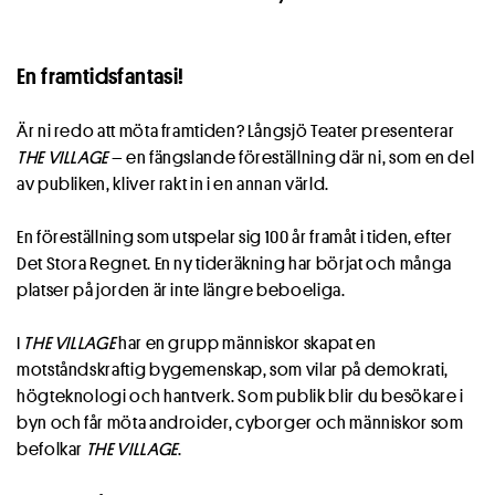
En framtidsfantasi!
Är ni redo att möta framtiden? Långsjö Teater presenterar
THE VILLAGE
– en fängslande föreställning där ni, som en del
av publiken, kliver rakt in i en annan värld.
En föreställning som utspelar sig 100 år framåt i tiden, efter
Det Stora Regnet. En ny tideräkning har börjat och många
platser på jorden är inte längre beboeliga.
I
THE VILLAGE
har en grupp människor skapat en
motståndskraftig bygemenskap, som vilar på demokrati,
högteknologi och hantverk. Som publik blir du besökare i
byn och får möta androider, cyborger och människor som
befolkar
THE VILLAGE
.