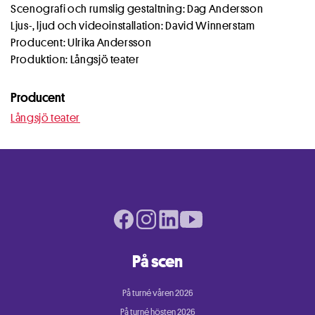
Scenografi och rumslig gestaltning: Dag Andersson
Ljus-, ljud och videoinstallation: David Winnerstam
Producent: Ulrika Andersson
Produktion: Långsjö teater
Producent
Långsjö teater
Facebook page
Instagram page
LinkedIn page
Youtube page
På scen
På turné våren 2026
På turné hösten 2026