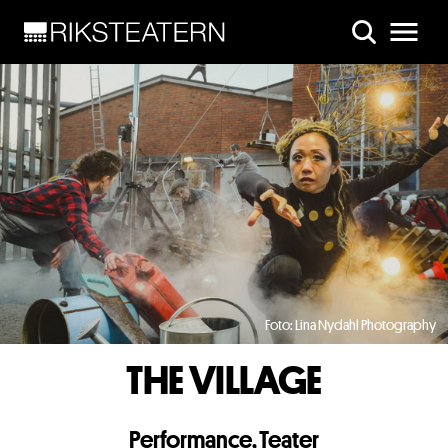
Skip to main content
Foto: Lina Nydahl Photography
THE VILLAGE
Performance
,
Teater