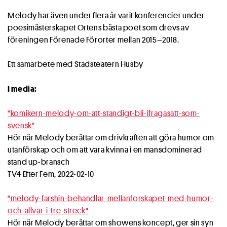
Melody har även under flera år varit konferencier under
poesimästerskapet Ortens bästa poet som drevs av
föreningen Förenade Förorter mellan 2015–2018.
Ett samarbete med Stadsteatern Husby
I media:
"komikern-melody-om-att-standigt-bli-ifragasatt-som-
svensk"
Hör när Melody berättar om drivkraften att göra humor om
utanförskap och om att vara kvinna i en mansdominerad
stand up-bransch
TV4 Efter Fem, 2022-02-10
"melody-farshin-behandlar-mellanforskapet-med-humor-
och-allvar-i-tre-streck"
Hör när Melody berättar om showens koncept, ger sin syn