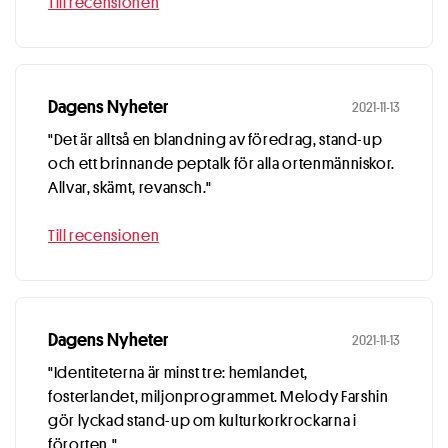
Till recensionen
Dagens Nyheter
2021-11-13
"Det är alltså en blandning av föredrag, stand-up
och ett brinnande peptalk för alla ortenmänniskor.
Allvar, skämt, revansch."
Till recensionen
Dagens Nyheter
2021-11-13
"Identiteterna är minst tre: hemlandet,
fosterlandet, miljonprogrammet. Melody Farshin
gör lyckad stand-up om kulturkorkrockarna i
förorten."