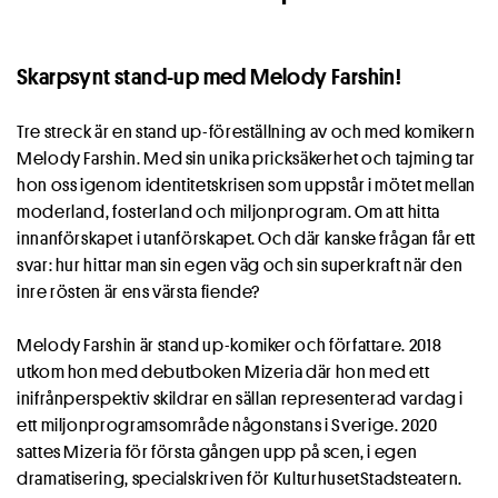
Skarpsynt stand-up med Melody Farshin!
Tre streck är en stand up-föreställning av och med komikern
Melody Farshin. Med sin unika pricksäkerhet och tajming tar
hon oss igenom identitetskrisen som uppstår i mötet mellan
moderland, fosterland och miljonprogram. Om att hitta
innanförskapet i utanförskapet. Och där kanske frågan får ett
svar: hur hittar man sin egen väg och sin superkraft när den
inre rösten är ens värsta fiende?
Melody Farshin är stand up-komiker och författare. 2018
utkom hon med debutboken Mizeria där hon med ett
inifrånperspektiv skildrar en sällan representerad vardag i
ett miljonprogramsområde någonstans i Sverige. 2020
sattes Mizeria för första gången upp på scen, i egen
dramatisering, specialskriven för KulturhusetStadsteatern.