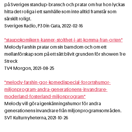
på Sveriges standup-bransch och pratar om hur hon lyckas
hitta det roliga i ett samhälle som inte alltid framstår som
särskilt roligt.
Sveriges Radio, P3 Din Gata, 2022-02-16
"stauppkomikern-kanner-stolthet-i-att-komma-fran-orten"
Melody Farshin pratar om sin barndom och om ett
mellanförskap som på ett sätt blivit grunden för showen Tre
Streck
TV4 Morgon, 2021-08-25
"melody-farshin-gor-komedispecial-forortshumor-
miljonprogram-andra-generationens-invandrare-
moderland-fosterland-miljonprogram"
Melody vill göra igenkänningshumor för andra
generationens invandrare från miljonprogramsområden.
SVT Kulturnyheterna, 2021-10-26