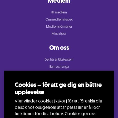
Medlem
Bli medlem
Om medlemskapet
Medlemsförmåner
Mina sidor
Om oss
Det här är Riksteatern
Barn och unga
Cullberg
Dans
Cookies – för att ge dig en bättre
Konsert och festival
upplevelse
Riksteatern Crea
Vi använder cookies (kakor) för att förenkla ditt
Samtida cirkus
besök hos oss genom att anpassa innehåll och
Teater
funktioner för dina behov. Cookies ger oss