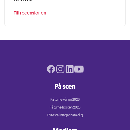
Till recensionen
Facebook page
Instagram page
LinkedIn page
Youtube page
På scen
På turné våren 2026
På turné hösten 2026
Föreställningar nära dig