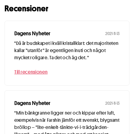
Recensioner
Dagens Nyheter
2021-11-13
"Då är budskapet i kväll kristallklart: det majoriteten
kallar ”utanför” är egentligen inuti och något
mycket roligare. Ta det och äg det. "
Till recensionen
Dagens Nyheter
2021-11-13
"Min bänkgranne ligger ner och kippar efter luft,
exempelvis när Farshin jämför ett svenskt, blygsamt
bröllop – ”lite-enkelt-tänkte-vi-i-trädgården-