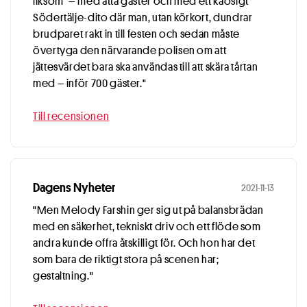
liksom” – med åtta gäster och med ett kaosigt
Södertälje-dito där man, utan körkort, dundrar
brudparet rakt in till festen och sedan måste
övertyga den närvarande polisen om att
jättesvärdet bara ska användas till att skära tårtan
med – inför 700 gäster."
Till recensionen
Dagens Nyheter
2021-11-13
"Men Melody Farshin ger sig ut på balansbrädan
med en säkerhet, tekniskt driv och ett flöde som
andra kunde offra åtskilligt för. Och hon har det
som bara de riktigt stora på scenen har;
gestaltning."