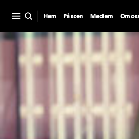
Hem
På scen
Medlem
Om os