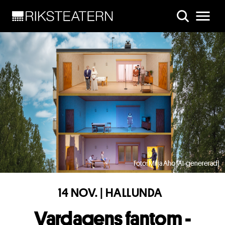
Skip to main content
Foto: Milja Aho (AI-genererad)
14 NOV. | HALLUNDA
Vardagens fantom -