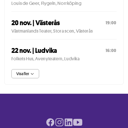
Louis de Geer, Flygeln, Norrköping
20 nov. | Västerås
19:00
Västmanlands Teater, Stora scen, Västerås
22 nov. | Ludvika
16:00
Folkets Hus, Avenyteatern, Ludvika
Visa fler
Facebook page
Instagram page
LinkedIn page
Youtube page