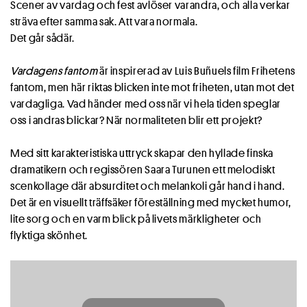
Scener av vardag och fest avlöser varandra, och alla verkar
sträva efter samma sak. Att vara normala.
Det går sådär.
Vardagens fantom
är inspirerad av Luis Buñuels film Frihetens
fantom, men här riktas blicken inte mot friheten, utan mot det
vardagliga. Vad händer med oss när vi hela tiden speglar
oss i andras blickar? När normaliteten blir ett projekt?
Med sitt karakteristiska uttryck skapar den hyllade finska
dramatikern och regissören Saara Turunen ett melodiskt
scenkollage där absurditet och melankoli går hand i hand.
Det är en visuellt träffsäker föreställning med mycket humor,
lite sorg och en varm blick på livets märkligheter och
flyktiga skönhet.