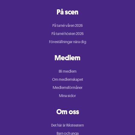
På scen
På turné våren 2026
På turné hösten 2026
Föreställningar nära dig
Medlem
Bli medlem
Om medlemskapet
Medlemsförmåner
Mina sidor
Om oss
Det här är Riksteatern
Barn och unga