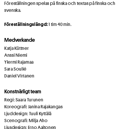
Föreställningen spelas på finska och textas på finska och
svenska.
Föreställningslängd:
1 tim 40 min.
Medverkande
Katja Küttner
Anssi Niemi
Ylermi Rajamaa
Sara Soulié
Daniel Virtanen
Konstnärligt team
Regi: Saara Turunen
Koreografi: Janina Rajakangas
Ljuddesign: Tuuli Kyttälä
Scenografi: Milja Aho
Ljusdesign: Erno Aaltonen