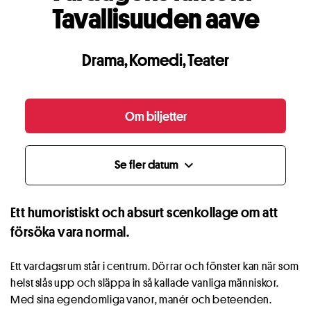
Tavallisuuden aave
Drama
,
Komedi
,
Teater
Om biljetter
Se fler datum
expand_more
Ett humoristiskt och absurt scenkollage om att
försöka vara normal.
Ett vardagsrum står i centrum. Dörrar och fönster kan när som
helst slås upp och släppa in så kallade vanliga människor.
Med sina egendomliga vanor, manér och beteenden.