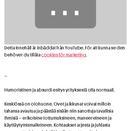
⋯
Detta innehåll är inbäddat från YouTube. För att kunna se den
behöver du tillåta
cookies för marketing
.
–
Humoristinen ja absurdi esitys yrityksestä olla normaali.
Keskiössä on olohuone. Ovet ja ikkunat voivat milloin
tahansa avautua ja päästää sisään niin sanottuja tavallisia
ihmisiä – erikoisine tottumuksineen, maneereineen ja
käyttäytymismalleineen. Kohtaukset arjesta ja juhlasta