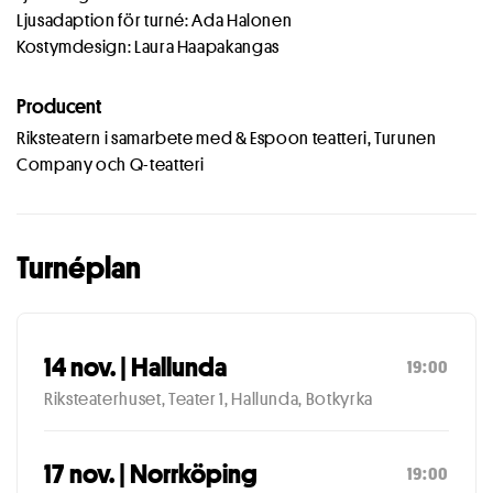
Ljusadaption för turné: Ada Halonen
Kostymdesign: Laura Haapakangas
Producent
Riksteatern i samarbete med & Espoon teatteri, Turunen
Company och Q-teatteri
Turnéplan
14 nov. | Hallunda
19:00
Riksteaterhuset, Teater 1, Hallunda, Botkyrka
17 nov. | Norrköping
19:00