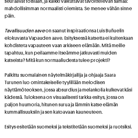
seuraavat toisiaan, ja kaikki vaikuttavat tavoittelevan samaa:
mahdollisimman normaalisti olemista. Se menee vähän sinne
päin.
Tavallisuuden aave
on saanut inspiraationsa Luis Buñuelin
elokuvasta Vapauden aave. Esityksessä katsetta ei kuitenkaan
kohdisteta vapauteen vaan arkiseen elämään. Mitä meille
tapahtuu, kun peilaamme itseämme jatkuvasti muiden
katseista? Mitä kun normaaliudesta tulee projekti?
Palkittu suomalainen näytelmäkirjailija ja ohjaaja Saara
Turunen luo omintakeiselle tyylillään melodisen
näyttämöteoksen, jossa absurdius ja melankolia kulkevat käsi
kädessä. Tuloksena on visuaalisesti tarkka esitys, jossa on
paljon huumoria, hitunen surua ja lämmin katse elämän
kummallisuuksiin ja sen katoavaan kauneuteen.
Esitys esitetään suomeksi ja tekstitetään suomeksi ja ruotsiksi.