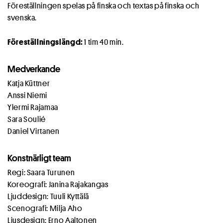
Föreställningen spelas på finska och textas på finska och
svenska.
Föreställningslängd:
1 tim 40 min.
Medverkande
Katja Küttner
Anssi Niemi
Ylermi Rajamaa
Sara Soulié
Daniel Virtanen
Konstnärligt team
Regi: Saara Turunen
Koreografi: Janina Rajakangas
Ljuddesign: Tuuli Kyttälä
Scenografi: Milja Aho
Ljusdesign: Erno Aaltonen