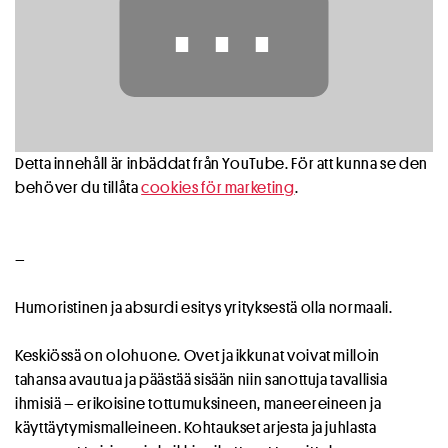
⋯
Detta innehåll är inbäddat från YouTube. För att kunna se den
behöver du tillåta
cookies för marketing
.
–
Humoristinen ja absurdi esitys yrityksestä olla normaali.
Keskiössä on olohuone. Ovet ja ikkunat voivat milloin
tahansa avautua ja päästää sisään niin sanottuja tavallisia
ihmisiä – erikoisine tottumuksineen, maneereineen ja
käyttäytymismalleineen. Kohtaukset arjesta ja juhlasta