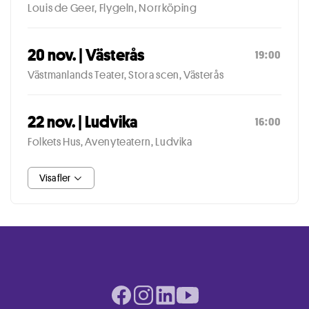
Louis de Geer, Flygeln, Norrköping
20 nov. | Västerås
19:00
Västmanlands Teater, Stora scen, Västerås
22 nov. | Ludvika
16:00
Folkets Hus, Avenyteatern, Ludvika
Visa fler
Facebook page
Instagram page
LinkedIn page
Youtube page