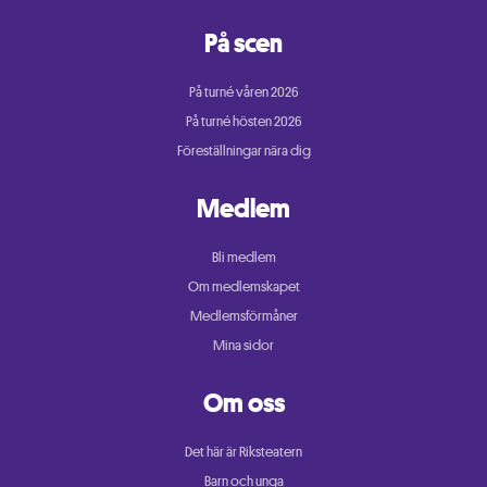
På scen
På turné våren 2026
På turné hösten 2026
Föreställningar nära dig
Medlem
Bli medlem
Om medlemskapet
Medlemsförmåner
Mina sidor
Om oss
Det här är Riksteatern
Barn och unga