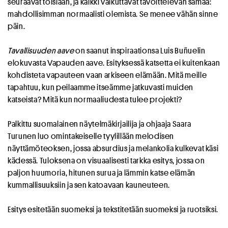
seuraavat toisiaan, ja kaikki vaikuttavat tavoittelevan samaa:
mahdollisimman normaalisti olemista. Se menee vähän sinne
päin.
Tavallisuuden aave
on saanut inspiraationsa Luis Buñuelin
elokuvasta Vapauden aave. Esityksessä katsetta ei kuitenkaan
kohdisteta vapauteen vaan arkiseen elämään. Mitä meille
tapahtuu, kun peilaamme itseämme jatkuvasti muiden
katseista? Mitä kun normaaliudesta tulee projekti?
Palkittu suomalainen näytelmäkirjailija ja ohjaaja Saara
Turunen luo omintakeiselle tyylillään melodisen
näyttämöteoksen, jossa absurdius ja melankolia kulkevat käsi
kädessä. Tuloksena on visuaalisesti tarkka esitys, jossa on
paljon huumoria, hitunen surua ja lämmin katse elämän
kummallisuuksiin ja sen katoavaan kauneuteen.
Esitys esitetään suomeksi ja tekstitetään suomeksi ja ruotsiksi.