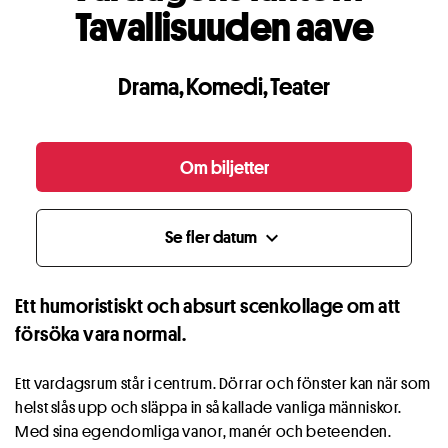
Tavallisuuden aave
Drama
,
Komedi
,
Teater
Om biljetter
Se fler datum
expand_more
Ett humoristiskt och absurt scenkollage om att
försöka vara normal.
Ett vardagsrum står i centrum. Dörrar och fönster kan när som
helst slås upp och släppa in så kallade vanliga människor.
Med sina egendomliga vanor, manér och beteenden.