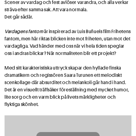
Scener av vardag och fest avlöser varandra, och alla verkar
sträva efter samma sak. Att vara normala.
Det går sådär.
Vardagens fantom
är inspirerad av Luis Buñuels film Frihetens
fantom, men här riktas blicken inte mot friheten, utan mot det
vardagliga. Vad händer med oss när vi hela tiden speglar
oss i andras blickar? När normaliteten blir ett projekt?
Med sitt karakteristiska uttryck skapar den hyllade finska
dramatikern och regissören Saara Turunen ett melodiskt
scenkollage där absurditet och melankoli går hand i hand.
Det är en visuellt träffsäker föreställning med mycket humor,
lite sorg och en varm blick på livets märkligheter och
flyktiga skönhet.