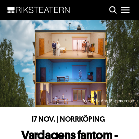
Skip to main content
Foto: Milja Aho (AI-genererad)
17 NOV. | NORRKÖPING
Vardagens fantom -