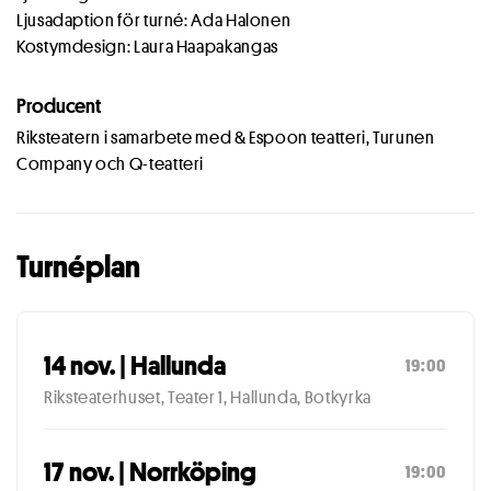
Ljusadaption för turné: Ada Halonen
Kostymdesign: Laura Haapakangas
Producent
Riksteatern i samarbete med & Espoon teatteri, Turunen
Company och Q-teatteri
Turnéplan
14 nov. | Hallunda
19:00
Riksteaterhuset, Teater 1, Hallunda, Botkyrka
17 nov. | Norrköping
19:00