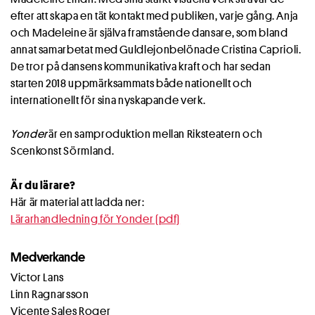
efter att skapa en tät kontakt med publiken, varje gång. Anja
och Madeleine är själva framstående dansare, som bland
annat samarbetat med Guldlejonbelönade Cristina Caprioli.
De tror på dansens kommunikativa kraft och har sedan
starten 2018 uppmärksammats både nationellt och
internationellt för sina nyskapande verk.
Yonder
är en samproduktion mellan Riksteatern och
Scenkonst Sörmland.
Är du lärare?
Här är material att ladda ner:
Lärarhandledning för Yonder (pdf)
Medverkande
Victor Lans
Linn Ragnarsson
Vicente Sales Roger