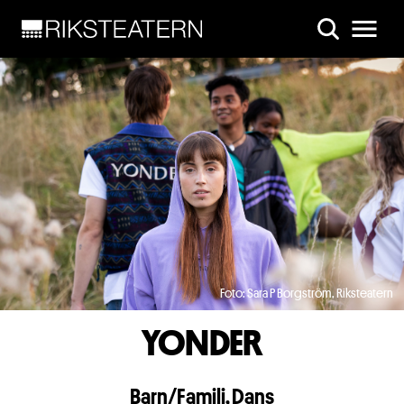
Skip to main content
Foto: Sara P Borgström, Riksteatern
YONDER
Barn/Familj
,
Dans