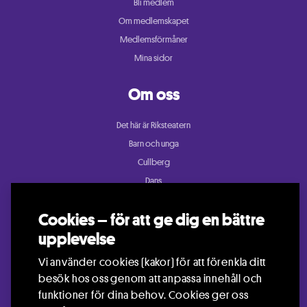
Bli medlem
Om medlemskapet
Medlemsförmåner
Mina sidor
Om oss
Det här är Riksteatern
Barn och unga
Cullberg
Dans
Konsert och festival
Cookies – för att ge dig en bättre
Riksteatern Crea
upplevelse
Samtida cirkus
Teater
Vi använder cookies (kakor) för att förenkla ditt
besök hos oss genom att anpassa innehåll och
funktioner för dina behov. Cookies ger oss