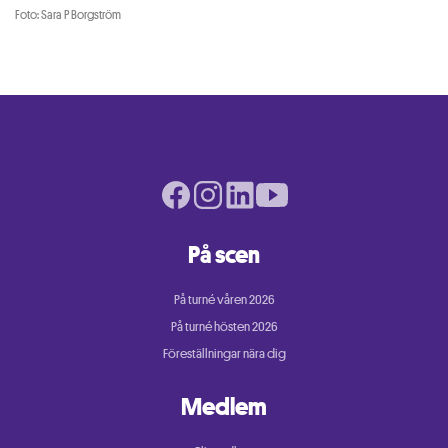
Foto: Sara P Borgström
Facebook page
Instagram page
LinkedIn page
Youtube page
På scen
På turné våren 2026
På turné hösten 2026
Föreställningar nära dig
Medlem