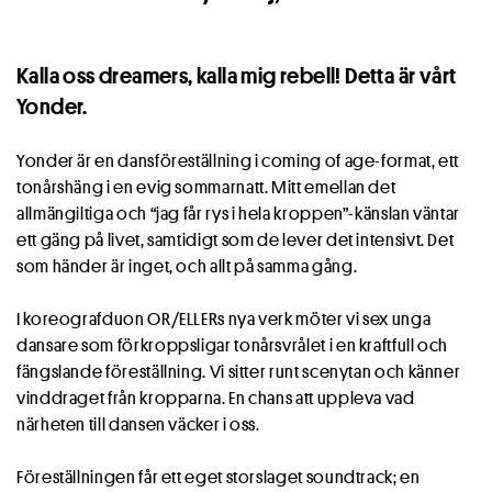
Kalla oss dreamers, kalla mig rebell! Detta är vårt
Yonder.
Yonder är en dansföreställning i coming of age-format, ett
tonårshäng i en evig sommarnatt. Mitt emellan det
allmängiltiga och “jag får rys i hela kroppen”-känslan väntar
ett gäng på livet, samtidigt som de lever det intensivt. Det
som händer är inget, och allt på samma gång.
I koreografduon OR/ELLERs nya verk möter vi sex unga
dansare som förkroppsligar tonårsvrålet i en kraftfull och
fängslande föreställning. Vi sitter runt scenytan och känner
vinddraget från kropparna. En chans att uppleva vad
närheten till dansen väcker i oss.
Föreställningen får ett eget storslaget soundtrack; en