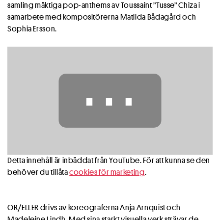
samling mäktiga pop-anthems av Toussaint ”Tusse” Chiza i
samarbete med kompositörerna Matilda Bådagård och
Sophia Ersson.
⋯
Detta innehåll är inbäddat från YouTube. För att kunna se den
behöver du tillåta
cookies för marketing
.
OR/ELLER drivs av koreograferna Anja Arnquist och
Madeleine Lindh. Med sina starkt visuella verk strävar de