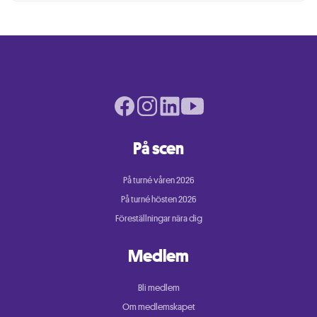
Facebook page
Instagram page
LinkedIn page
Youtube page
På scen
På turné våren 2026
På turné hösten 2026
Föreställningar nära dig
Medlem
Bli medlem
Om medlemskapet