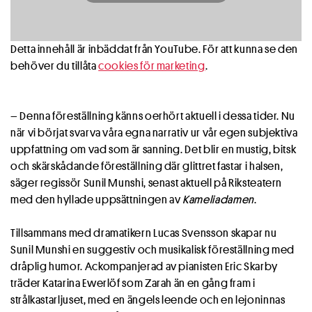
Detta innehåll är inbäddat från YouTube. För att kunna se den
behöver du tillåta
cookies för marketing
.
– Denna föreställning känns oerhört aktuell i dessa tider. Nu
när vi börjat svarva våra egna narrativ ur vår egen subjektiva
uppfattning om vad som är sanning. Det blir en mustig, bitsk
och skärskådande föreställning där glittret fastar i halsen,
säger regissör Sunil Munshi, senast aktuell på Riksteatern
med den hyllade uppsättningen av
Kameliadamen
.
Tillsammans med dramatikern Lucas Svensson skapar nu
Sunil Munshi en suggestiv och musikalisk föreställning med
dråplig humor. Ackompanjerad av pianisten Eric Skarby
träder Katarina Ewerlöf som Zarah än en gång fram i
strålkastarljuset, med en ängels leende och en lejoninnas