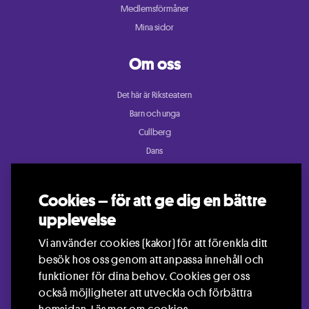
Medlemsförmåner
Mina sidor
Om oss
Det här är Riksteatern
Barn och unga
Cullberg
Dans
Konsert och festival
Riksteatern Crea
Cookies – för att ge dig en bättre
Samtida cirkus
upplevelse
Teater
Vi använder cookies (kakor) för att förenkla ditt
besök hos oss genom att anpassa innehåll och
funktioner för dina behov. Cookies ger oss
också möjligheter att utveckla och förbättra