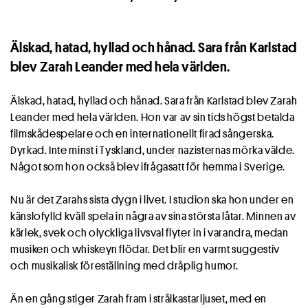
Älskad, hatad, hyllad och hånad. Sara från Karlstad
blev Zarah Leander med hela världen.
Älskad, hatad, hyllad och hånad. Sara från Karlstad blev Zarah
Leander med hela världen. Hon var av sin tids högst betalda
filmskådespelare och en internationellt firad sångerska.
Dyrkad. Inte minst i Tyskland, under nazisternas mörka välde.
Något som hon också blev ifrågasatt för hemma i Sverige.
Nu är det Zarahs sista dygn i livet. I studion ska hon under en
känslofylld kväll spela in några av sina största låtar. Minnen av
kärlek, svek och olyckliga livsval flyter in i varandra, medan
musiken och whiskeyn flödar. Det blir en varmt suggestiv
och musikalisk föreställning med dråplig humor.
Än en gång stiger Zarah fram i strålkastarljuset, med en