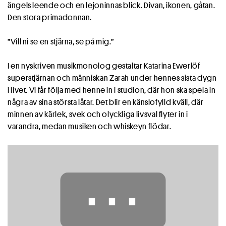
ängels leende och en lejoninnas blick. Divan, ikonen, gåtan.
Den stora primadonnan.
”Vill ni se en stjärna, se på mig.”
I en nyskriven musikmonolog gestaltar Katarina Ewerlöf
superstjärnan och människan Zarah under hennes sista dygn
i livet. Vi får följa med henne in i studion, där hon ska spela in
några av sina största låtar. Det blir en känslofylld kväll, där
minnen av kärlek, svek och olyckliga livsval flyter in i
varandra, medan musiken och whiskeyn flödar.
⋯