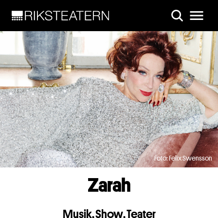
Skip to main content
Foto: Felix Swensson
Zarah
Musik
,
Show
,
Teater