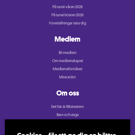
På turné våren 2026
På turné hösten 2026
Föreställningar nära dig
Medlem
Bli medlem
Om medlemskapet
Medlemsförmåner
Mina sidor
Om oss
Det här är Riksteatern
Barn och unga
Cullberg
Dans