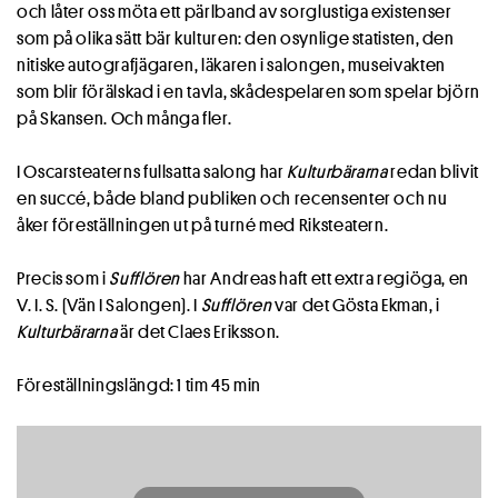
och låter oss möta ett pärlband av sorglustiga existenser
som på olika sätt bär kulturen: den osynlige statisten, den
nitiske autografjägaren, läkaren i salongen, museivakten
som blir förälskad i en tavla, skådespelaren som spelar björn
på Skansen. Och många fler.
I Oscarsteaterns fullsatta salong har
Kulturbärarna
redan blivit
en succé, både bland publiken och recensenter och nu
åker föreställningen ut på turné med Riksteatern.
Precis som i
Sufflören
har Andreas haft ett extra regiöga, en
V. I. S. (Vän I Salongen). I
Sufflören
var det Gösta Ekman, i
Kulturbärarna
är det Claes Eriksson.
Föreställningslängd: 1 tim 45 min