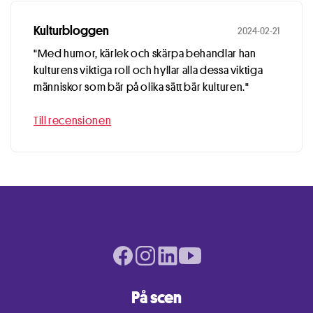
Kulturbloggen
2024-02-21
"Med humor, kärlek och skärpa behandlar han
kulturens viktiga roll och hyllar alla dessa viktiga
människor som bär på olika sätt bär kulturen."
Till recensionen
Facebook page
Instagram page
LinkedIn page
Youtube page
På scen