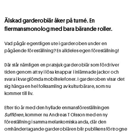
Älskad garderobiär åker på turné. En
flermansmonolog med bara bärande roller.
Vad pågår egentligen ute i garderoben under en
pågående föreställning? En alldeles egen föreställning!
Där står nämligen en pratsjuk garderobiär som fördriver
tiden genom att sy i lösa knappar i inlämnade jackor och
svara i kvarglömda mobiltelefoner. I garderoben visar det
sig hänga en hel folksamling av kulturbärare, som nu
kommer till liv.
Efter tio år med den hyllade enmansföreställningen
Sufflören
, kommer nu Andreas T Olsson med en ny
föreställning i samma melankomiska anda, där den
omhändertagande garderobiären blir publikens förtrogne