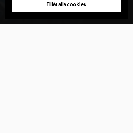
Tillåt alla cookies
Riksteaterns får folkets röst
på Designpriset 2023
I hård konkurrens bland andra nominerade fick
Riksteatern den 19 oktober ta emot folkets röst för sin
årsredovisning 2022 i Svenska Designpriset 2023.
- Det är alltid glädjande när Riksteatern insatser och
arbete uppmärksammas. Som den folkrörelse vi är med
lokala riksteaterföreningar på över 200 platser i hela
Sverige är det särskilt glädjande att vår årsredovisning i
hård konkurrens fått folkets röst i Svenska