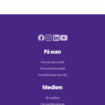
Facebook page
Instagram page
LinkedIn page
Youtube page
På scen
På turné våren 2026
På turné hösten 2026
Föreställningar nära dig
Medlem
Bli medlem
Om medlemskapet