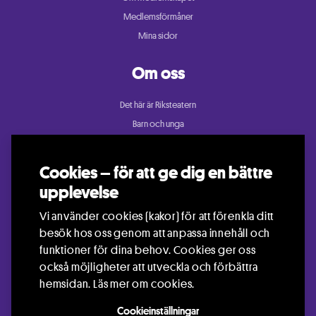
Medlemsförmåner
Mina sidor
Om oss
Det här är Riksteatern
Barn och unga
Cullberg
Dans
Cookies – för att ge dig en bättre
Konsert och festival
upplevelse
Riksteatern Crea
Vi använder cookies (kakor) för att förenkla ditt
Samtida cirkus
besök hos oss genom att anpassa innehåll och
Teater
funktioner för dina behov. Cookies ger oss
också möjligheter att utveckla och förbättra
hemsidan.
Läs mer om cookies.
Cookieinställningar