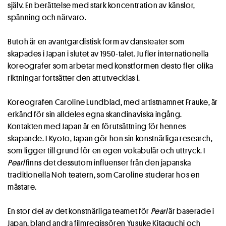
själv. En berättelse med stark koncentration av känslor,
spänning och närvaro.
Butoh är en avantgardistisk form av dansteater som
skapades i Japan i slutet av 1950-talet. Ju fler internationella
koreografer som arbetar med konstformen desto fler olika
riktningar fortsätter den att utvecklas i.
Koreografen Caroline Lundblad, med artistnamnet Frauke, är
erkänd för sin alldeles egna skandinaviska ingång.
Kontakten med Japan är en förutsättning för hennes
skapande. I Kyoto, Japan gör hon sin konstnärliga research,
som ligger till grund för en egen vokabulär och uttryck. I
Pearl
finns det dessutom influenser från den japanska
traditionella Noh teatern, som Caroline studerar hos en
mästare.
En stor del av det konstnärliga teamet för
Pearl
är baserade i
Japan, bland andra filmregissören Yusuke Kitaguchi och