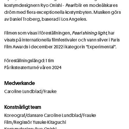
kostymdesignern Ryo Onishi -
Pearl
blir en modeälskares
dröm med flera exceptionella kostymbyten. Musiken görs
av Daniel Troberg, baserad i Los Angeles.
Filmen som visas i föreställningen,
Pearl shining light
, har
visats på internationella filmfestivaler och vann silver i Paris
Film Awards i december 2022 i kategorin ”Experimental”.
Föreställningslängd: 1 tim
På riksteaterturné våren 2024
Medverkande
Caroline Lundblad/Frauke
Konstnärligt team
Koreograf/dansare Caroline Lundblad/Frauke
Film/Regissör Yusuke Kitaguchi