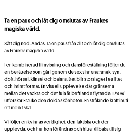
Ta en paus och låt dig omslutas av Fraukes
magiska värld.
Sätt dig ned. Andas. Ta en paus från allt och låt dig omslutas
av Fraukes magiska värld.
I en kombinerad filmvisning och dansföreställning följer du
en berättelse som går igenom de sex sinnena; smak, syn,
doft, hörsel, känsel och balans. Det blir storslaget i ett litet
och intimt format. En visuell upplevelse där gränserna
mellan det vackra och det fula är befriande flytande. I
Pearl
utforskar Frauke den dolda skönheten. En strålande kraft inuti
ett mörkt skal.
Vi följer en kvinnas verklighet, den faktiska och den
upplevda, och hur hon förändras och hittar tillbaka till sig