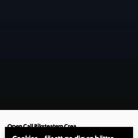
Open Call Riksteatern Crea
Sökes: teckenspråkig