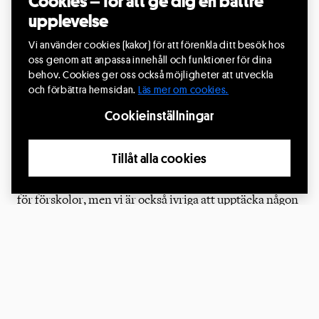
Cookies – för att ge dig en bättre
upplevelse
skådespelare till
Vi använder cookies (kakor) för att förenkla ditt besök hos
barnproduktion
oss genom att anpassa innehåll och funktioner för dina
behov. Cookies ger oss också möjligheter att utveckla
och förbättra hemsidan.
Läs mer om cookies.
Är du redo att kliva in i rampljuset? Har du en flammande
passion för teater? Kan du dessutom svenskt
Cookieinställningar
teckenspråk? Då vill vi bjuda in dig till vår öppna
audition söndagen den 5 maj kl.13.00-17.00.
Tillåt alla cookies
Vi söker en skådespelare till en mindre barnproduktion
för förskolor, men vi är också ivriga att upptäcka någon
för framtida produktioner. Även om du inte blir utvald
till denna produktion i november, kan det ändå finnas
en möjlighet för oss att samarbeta i framtiden. Alla är
välkomna att söka!
Observera, anmäl dig via länken nedan senast den 3