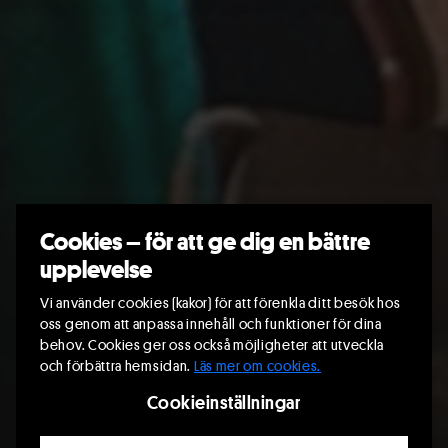
Cookies – för att ge dig en bättre
upplevelse
Riksteatern Crea
Vi använder cookies (kakor) för att förenkla ditt besök hos
Teckenspråkig
oss genom att anpassa innehåll och funktioner för dina
behov. Cookies ger oss också möjligheter att utveckla
avatar kan bli
och förbättra hemsidan.
Läs mer om cookies.
Cookieinställningar
verklighet