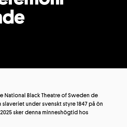
iade
e National Black Theatre of Sweden de
n slaveriet under svenskt styre 1847 på ön
– för att ge dig en bättre uppleve
n 2025 sker denna minneshögtid hos
ies (kakor) för att förenkla ditt besök hos oss genom att anpass