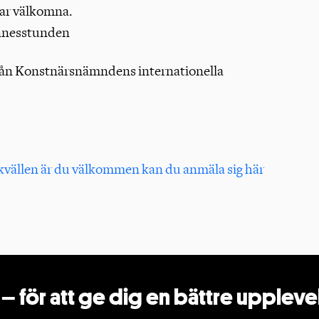
sar välkomna.
innesstunden
rån Konstnärsnämndens internationella
skvällen är du välkommen kan du anmäla sig här
m
Om oss