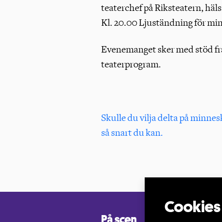
teaterchef på Riksteatern, häl
Kl. 20.00 Ljuständning för m
Evenemanget sker med stöd f
teaterprogram.
Skulle du vilja delta på minne
så snart du kan.
På scen
Medle