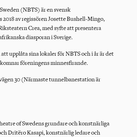
ina behov. Cookies ger oss också möjligheter att utveckla och f
f Sweden (NBTS) är en svensk
er om cookies.
 2018 av regissören Josette Bushell-Mingo,
ingar
Tillåt
 Riksteatern Crea, med syfte att presentera
afrikanska diasporan i Sverige.
 att upplåta sina lokaler för NBTS och i år är det
älkomnar föreningens minnesfirande.
avägen 30 (Närmaste tunnelbanestation är
Theatre of Swedens grundare och konstnärliga
ch Dritëro Kasapi, konstnärlig ledare och