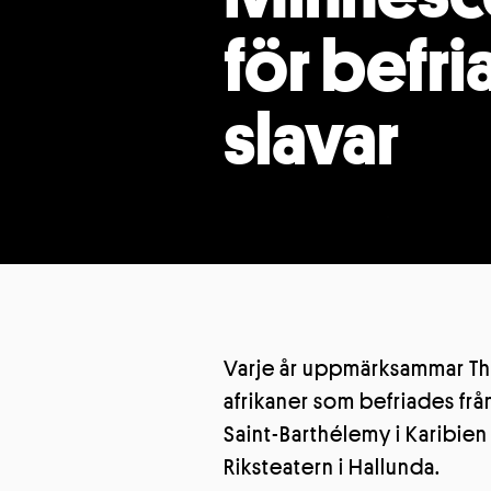
för befr
slavar
Varje år uppmärksammar Th
afrikaner som befriades frå
Cookies 
Saint-Barthélemy i Karibie
Riksteatern i Hallunda.
Vi använder cook