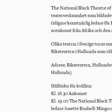
funktioner för d
The National Black Theatre o
hemsidan.
Läs m
teaterverksamhet som bildades
Cookieinställn
tidigare konstnärlig ledare för
scenkonst från Afrika och den 
Olika teatrar i Sverige turas om
Riksteatern i Hallunda som v
Adress: Riksteatern, Hallund
Hallunda)
Hålltider för kvällen:
Kl. 18.30 Ankomst
Kl. 19.00 The National Black 
ledare Josette Bushell-Mingo o