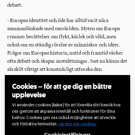
debatt.
- Europas identitet och öde har alltid varit nära
sammanlänkade med omvärlden. Myten om Europa
rymmer berättelser om flykt, kärlek och våld, men
också om en ständig rörelse av människor och idéer.
Frågor om Europas historia, nutid och framtid väcker
ofta debatt och skapar motsättningar. Just nu känns det
särskilt viktigt att konstnärligt utforska den
skapelsemyt som format vår civilisation. Genom
Cookies – för att ge dig en bättre
konsten vill vi erbjuda ett annat perspektiv – ett samtal
upplevelse
som öppnar för reflektion och nya insikter, både
emotionellt och intellektuellt. Vår ambition är att
Vi använder cookies (kakor) för att förenkla ditt besök hos
skapa en föreställning som berör, utmanar och väcker
oss genom att anpassa innehåll och funktioner för dina
behov. Cookies ger oss också möjligheter att utveckla
diskussion om Europas värden och framtid, säger
och förbättra hemsidan.
Läs mer om cookies.
Riksteaterns teaterchef Dritëro Kasapi.
Cookieinställningar