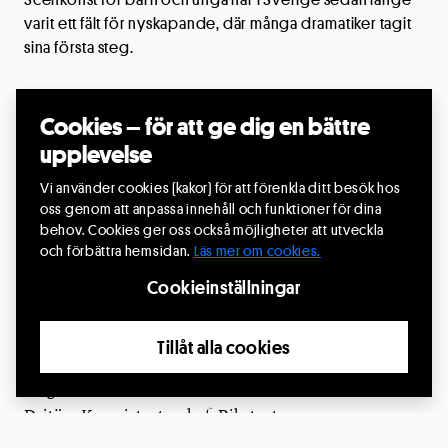
varit ett fält för nyskapande, där många dramatiker tagit
sina första steg.
Fredagen den 10 mars bjuder Riksteatern Barn & Unga
Cookies – för att ge dig en bättre
in till en branschdag för att lyfta fram vikten av
upplevelse
scenkonst för barn och unga och betydelsen av att
utveckla nyskriven dramatik för just denna målgrupp.
Vi använder cookies (kakor) för att förenkla ditt besök hos
oss genom att anpassa innehåll och funktioner för dina
Sveriges kulturminister Parisa Liljestrand kommer att
behov. Cookies ger oss också möjligheter att utveckla
och förbättra hemsidan.
Läs mer om cookies.
besöka Riksteatern med anledning av Barn & Unga-
dagen.
Cookieinställningar
Medverkande under dagen
Tillåt alla cookies
Malin Axelsson, konstnärlig ledare, Riksteatern Barn &
Unga
Dritëro Kasapi, teaterchef, Riksteatern
Mindy Drapsa, konstnärlig ledare, Riksteatern Crea