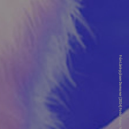
Från Länk-pjäsen Demoner (2024) Foto: Peter N Länsberg