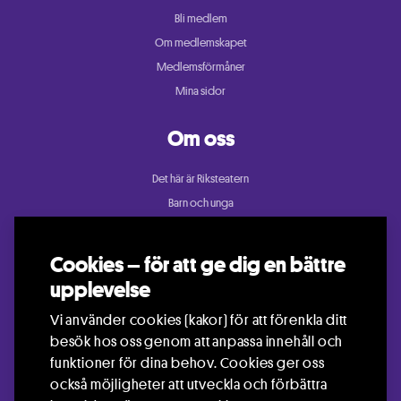
Bli medlem
Om medlemskapet
Medlemsförmåner
Mina sidor
Om oss
Det här är Riksteatern
Barn och unga
Cullberg
Dans
Cookies – för att ge dig en bättre
Konsert och festival
upplevelse
Riksteatern Crea
Vi använder cookies (kakor) för att förenkla ditt
Samtida cirkus
besök hos oss genom att anpassa innehåll och
Teater
funktioner för dina behov. Cookies ger oss
också möjligheter att utveckla och förbättra