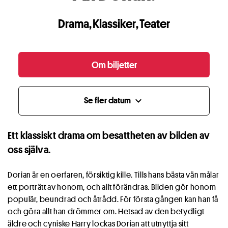
Drama
,
Klassiker
,
Teater
Om biljetter
Se fler datum
expand_more
Ett klassiskt drama om besattheten av bilden av
oss själva.
Dorian är en oerfaren, försiktig kille. Tills hans bästa vän målar
ett porträtt av honom, och allt förändras. Bilden gör honom
populär, beundrad och åtrådd. För första gången kan han få
och göra allt han drömmer om. Hetsad av den betydligt
äldre och cyniske Harry lockas Dorian att utnyttja sitt