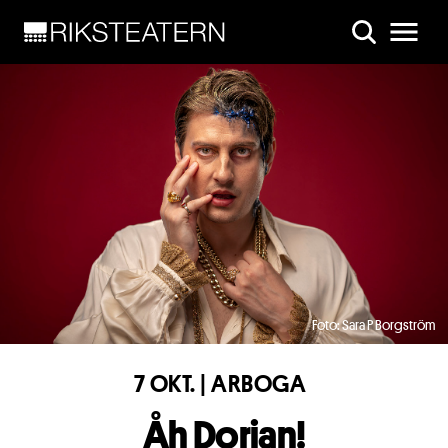
Skip to main content
Foto: Sara P Borgström
7 OKT. | ARBOGA
Åh Dorian!