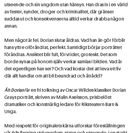
utseende och sin ungdom utan hänsyn. Han dras in i en värld
av fester, synder, droger och kriminalitet, där gränser
suddas ut och konsekvenserna alltid verkar drabba någon
annan.
Men något är fel. Dorian slutar åldras. Vad han än gör förblir
hans yttre oförändrat, perfekt. Samtidigt börjar porträttet
förändras. Ansiktet blir fult, förvridet, groteskt. Det som
borde synas på honom själv verkar samlas i bilden. Vad är
det egentligen han ser? Och vad kostar det att leva ett liv
där allt handlar om att bli beundrad och åtrådd?
Åh Dorian!
är en fri tolkning av Oscar Wildes klassiker Dorian
Grays porträtt, skriven av Malin Axelsson, prisbelönt
dramatiker och konstnärlig ledare för Riksteatern Barn &
Unga.
Med respekt för originalets kärna utforskar föreställningen
vår tids fixering vid ungdom, status och utseende, i en starkt