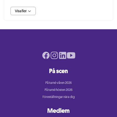
Visa fler
Facebook page
Instagram page
LinkedIn page
Youtube page
På scen
På turné våren 2026
På turné hösten 2026
Föreställningar nära dig
Medlem