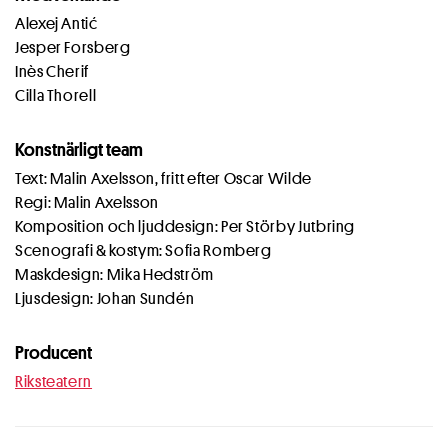
Alexej Antić
Jesper Forsberg
Inès Cherif
Cilla Thorell
Konstnärligt team
Text: Malin Axelsson, fritt efter Oscar Wilde
Regi: Malin Axelsson
Komposition och ljuddesign: Per Störby Jutbring
Scenografi & kostym: Sofia Romberg
Maskdesign: Mika Hedström
Ljusdesign: Johan Sundén
Producent
Riksteatern